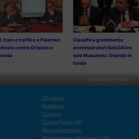
l, tram e traffico a Palermo:
Classifica gradimento
otesta contro Orlando e
amministratori Sole24Ore,
tania
sale Musumeci. Orlando in
fondo
Alessandro Anello
Chi siamo
Pubblicità
Contatti
Cookie Policy (UE)
Disconoscimento
Dichiarazione sulla Privacy (UE)