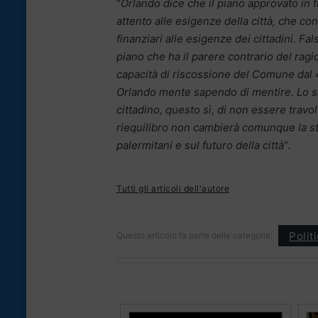
“
Orlando dice che il piano approvato in f
attento alle esigenze della città, che c
finanziari alle esigenze dei cittadini. Fa
piano che ha il parere contrario del ragi
capacità di riscossione del Comune dal 4
Orlando mente sapendo di mentire. Lo sl
cittadino, questo sì, di non essere travo
riequilibro non cambierà comunque la st
palermitani e sul futuro della città
“.
Tutti gli articoli dell'autore
Polit
Questo articolo fa parte delle categorie: