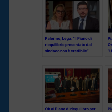
Palermo, Lega: “Il Piano di
Pi
riequilibrio presentato dal
Or
sindaco non è credibile”
“U
Ok al Piano di riequilibro per
Pi