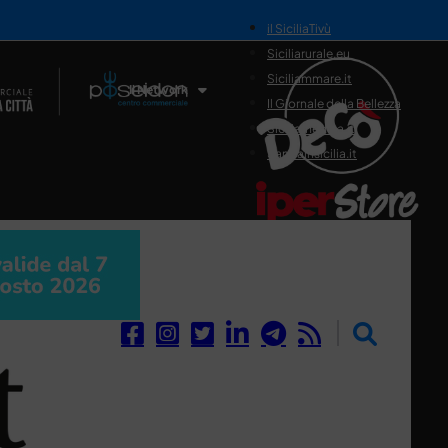
il SiciliaTivù
Siciliarurale.eu
Siciliammare.it
Il Network
Il Giornale della Bellezza
Siciliamedica.it
Sanitainsicilia.it