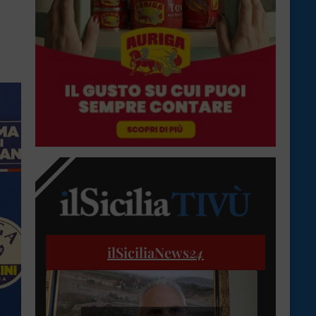
ilSiciliaNews
24