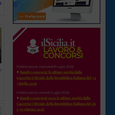
i
Pubblicazione: mercoledì 8 Luglio 2026
,
Bandi e concorsi: le ultime novità dalla
Gazzetta Ufficiale della Repubblica Italiana del 3 e
7 luglio 2026
Pubblicazione: venerdì 3 Luglio 2026
Bandi e concorsi: ecco le ultime novità dalla
Gazzetta Ufficiale della Repubblica Italiana del 26
e 30 giugno 2026