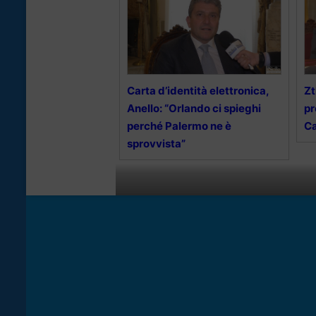
Carta d’identità elettronica,
Zt
Anello: “Orlando ci spieghi
pr
perché Palermo ne è
Ca
sprovvista”