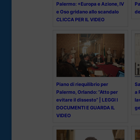
Palermo: +Europa e Azione, IV
Pa
e Oso gridano allo scandalo
de
CLICCA PER IL VIDEO
Piano di riequilibrio per
Sa
Palermo, Orlando: “Atto per
a 
evitare il dissesto” | LEGGI I
la
DOCUMENTI E GUARDA IL
ge
VIDEO