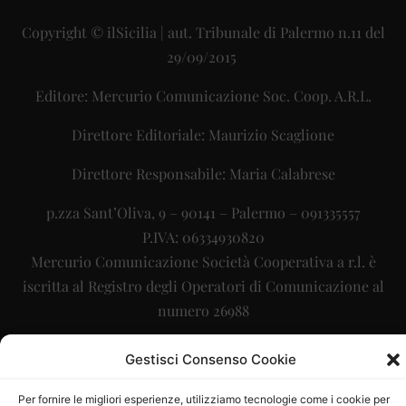
Copyright © ilSicilia | aut. Tribunale di Palermo n.11 del
29/09/2015
Editore: Mercurio Comunicazione Soc. Coop. A.R.L.
Direttore Editoriale: Maurizio Scaglione
Direttore Responsabile: Maria Calabrese
p.zza Sant’Oliva, 9 – 90141 – Palermo – 091335557
P.IVA: 06334930820
Mercurio Comunicazione Società Cooperativa a r.l. è
iscritta al Registro degli Operatori di Comunicazione al
numero 26988
Sito gestito da
La Digitale srl
–
info@ladigitale.it
Gestisci Consenso Cookie
Per fornire le migliori esperienze, utilizziamo tecnologie come i cookie per