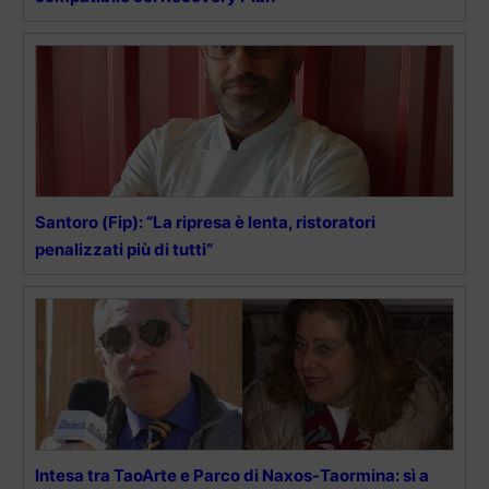
Santoro (Fip): “La ripresa è lenta, ristoratori
penalizzati più di tutti”
Intesa tra TaoArte e Parco di Naxos-Taormina: sì a