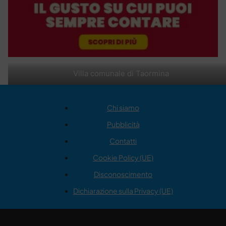
Villa comunale di Taormina
Chi siamo
Pubblicità
Contatti
Cookie Policy (UE)
Disconoscimento
Dichiarazione sulla Privacy (UE)