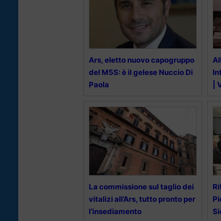
Ars, eletto nuovo capogruppo
Al
del M5S: è il gelese Nuccio Di
In
Paola
| 
La commissione sul taglio dei
Ri
vitalizi all’Ars, tutto pronto per
Pi
l’insediamento
Si