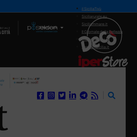
il SiciliaTivù
Siciliarurale.eu
Siciliammare.it
Il Network
Il Giornale della Bellezza
Siciliamedica.it
Sanitainsicilia.it