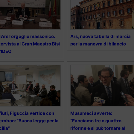
l’Ars l’orgoglio massonico.
Ars, nuova tabella di marcia
tervista al Gran Maestro Bisi
per la manovra di bilancio
VIDEO
fiuti, Figuccia vertice con
Musumeci avverte:
erobon: “Buona legge per la
“Facciamo tre o quattro
cilia”
riforme e si può tornare al