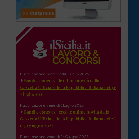
Pubblicazione: mercoledì 8 Luglio 2026
Bandi e concorsi: le ultime novità dalla
Gazzetta Ufficiale della Repubblica Italiana del 3 e
7 luglio 2026
Pubblicazione: venerdì 3 Luglio 2026
Bandi e concorsi: ecco le ultime novità dalla
Gazzetta Ufficiale della Repubblica Italiana del 26
e 30 giugno 2026
Pubblicazione: venerdì 26 Giugno 2026