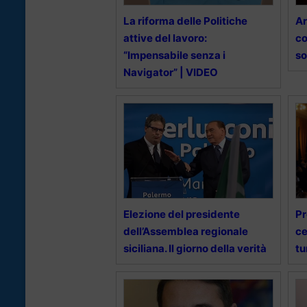
La riforma delle Politiche
Ar
attive del lavoro:
co
“Impensabile senza i
so
Navigator” | VIDEO
Elezione del presidente
Pr
dell’Assemblea regionale
ce
siciliana. Il giorno della verità
tu