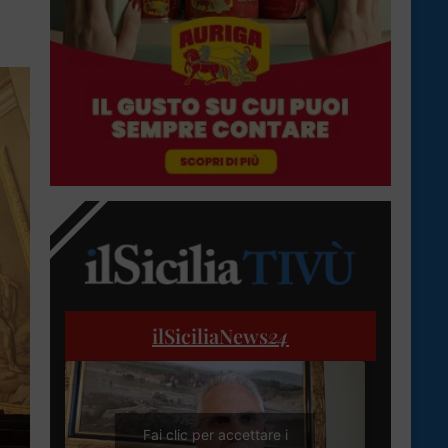
ilSiciliaNews
24
Fai clic per accettare i