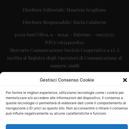
Direttore Editoriale: Maurizio Scaglione
Direttore Responsabile: Maria Calabrese
p.zza Sant’Oliva, 9 – 90141 – Palermo – 091335557
P.IVA: 06334930820
Mercurio Comunicazione Società Cooperativa a r.l. è
iscritta al Registro degli Operatori di Comunicazione al
numero 26988
Sito gestito da
La Digitale srl
–
info@ladigitale.it
Gestisci Consenso Cookie
Per fornire le migliori esperienze, utilizziamo tecnologie come i cookie per
memorizzare e/o accedere alle informazioni del dispositivo. Il consenso a
queste tecnologie ci permetterà di elaborare dati come il comportamento di
navigazione o ID unici su questo sito. Non acconsentire o ritirare il consenso
può influire negativamente su alcune caratteristiche e funzioni.