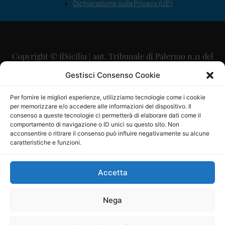
Dichiarazione sulla Privacy (UE)
Copyright © ilSicilia | aut. Tribunale di Palermo n.11 del
29/09/2015
Gestisci Consenso Cookie
Editore: Mercurio Comunicazione Soc. Coop. A.R.L.
Per fornire le migliori esperienze, utilizziamo tecnologie come i cookie
per memorizzare e/o accedere alle informazioni del dispositivo. Il
Direttore Editoriale: Maurizio Scaglione
consenso a queste tecnologie ci permetterà di elaborare dati come il
comportamento di navigazione o ID unici su questo sito. Non
Direttore Responsabile: Maria Calabrese
acconsentire o ritirare il consenso può influire negativamente su alcune
caratteristiche e funzioni.
p.zza Sant’Oliva, 9 – 90141 – Palermo – 091335557
P.IVA: 06334930820
Accetta
Mercurio Comunicazione Società Cooperativa a r.l. è
iscritta al Registro degli Operatori di Comunicazione al
Nega
numero 26988