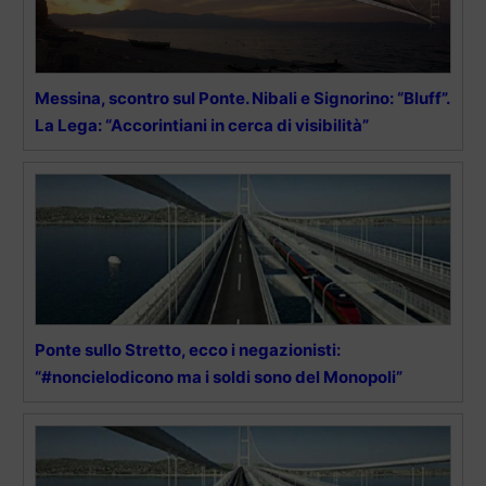
Messina, scontro sul Ponte. Nibali e Signorino: “Bluff”.
La Lega: “Accorintiani in cerca di visibilità”
Ponte sullo Stretto, ecco i negazionisti:
“#noncielodicono ma i soldi sono del Monopoli”