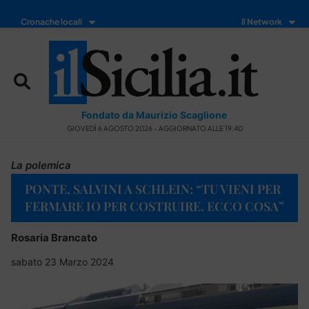
Cronache locali
Il Network
Fondato da Maurizio Scaglione
GIOVEDÌ 6 AGOSTO 2026 - AGGIORNATO ALLE 19:40
La polemica
PONTE, SALVINI A SCHLEIN: “TU VIENI PER
FERMARE IO PER COSTRUIRE. ECCO COSA”
Rosaria Brancato
sabato 23 Marzo 2024