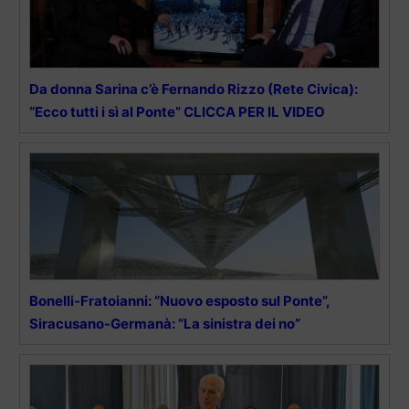
Da donna Sarina c’è Fernando Rizzo (Rete Civica):
“Ecco tutti i sì al Ponte” CLICCA PER IL VIDEO
Bonelli-Fratoianni: “Nuovo esposto sul Ponte”,
Siracusano-Germanà: “La sinistra dei no”