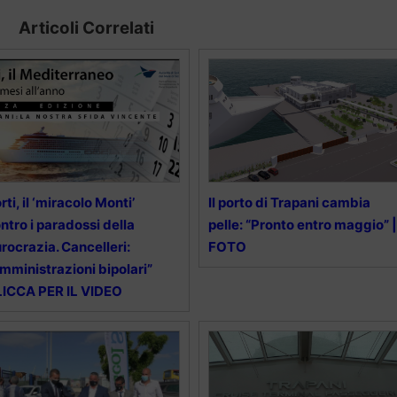
Articoli Correlati
rti, il ‘miracolo Monti’
Il porto di Trapani cambia
ntro i paradossi della
pelle: “Pronto entro maggio” |
rocrazia. Cancelleri:
FOTO
mministrazioni bipolari”
ICCA PER IL VIDEO