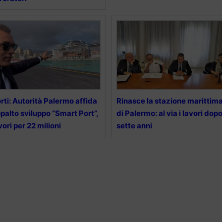
rti: Autorità Palermo affida
Rinasce la stazione marittim
palto sviluppo “Smart Port”,
di Palermo: al via i lavori dop
vori per 22 milioni
sette anni