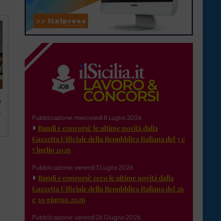
a
o
Pubblicazione: mercoledì 8 Luglio 2026
Bandi e concorsi: le ultime novità dalla
Gazzetta Ufficiale della Repubblica Italiana del 3 e
7 luglio 2026
Pubblicazione: venerdì 3 Luglio 2026
Bandi e concorsi: ecco le ultime novità dalla
Gazzetta Ufficiale della Repubblica Italiana del 26
e 30 giugno 2026
Pubblicazione: venerdì 26 Giugno 2026