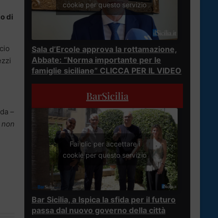
cookie per questo servizio
o di
cio
Sala d’Ercole approva la rottamazione,
Abbate: “Norma importante per le
ezzi
famiglie siciliane” CLICCA PER IL VIDEO
BarSicilia
ida
–
e non
Fai clic per accettare i
cookie per questo servizio
Bar Sicilia, a Ispica la sfida per il futuro
passa dal nuovo governo della città