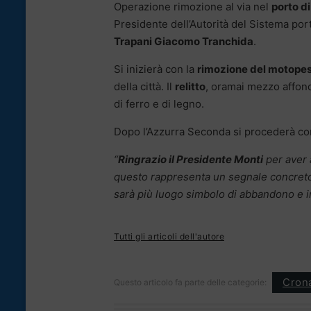
Operazione rimozione al via nel
porto di
Presidente dell’Autorità del Sistema por
Trapani Giacomo Tranchida
.
Si inizierà con la
rimozione del motopes
della città. Il
relitto
, oramai mezzo affond
di ferro e di legno.
Dopo l’Azzurra Seconda si procederà con la
“
Ringrazio il Presidente Monti
per aver a
questo rappresenta un segnale concreto
sarà più luogo simbolo di abbandono e i
Tutti gli articoli dell'autore
Cron
Questo articolo fa parte delle categorie: