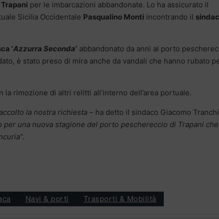
 Trapani
per le imbarcazioni abbandonate. Lo ha assicurato il
tuale Sicilia Occidentale
Pasqualino Monti
incontrando il
sindac
ca ‘
Azzurra Seconda
‘
abbandonato da anni al porto pescherec
ato, è stato preso di mira anche da vandali che hanno rubato p
 rimozione di altri relitti all’interno dell’area portuale.
ccolto la nostra richiesta
– ha detto il sindaco Giacomo Tranch
 per una nuova stagione del porto peschereccio di Trapani ch
ncuria”.
aca
Navi & porti
Trasporti & Mobilità