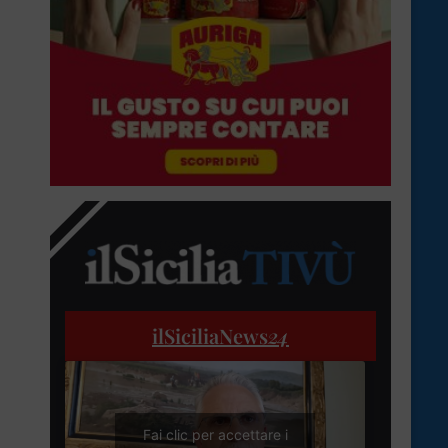
ilSiciliaNews
24
Fai clic per accettare i