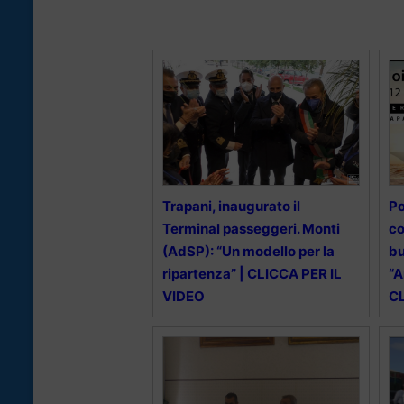
Trapani, inaugurato il
Po
Terminal passeggeri. Monti
co
(AdSP): “Un modello per la
bu
ripartenza” | CLICCA PER IL
“A
VIDEO
CL