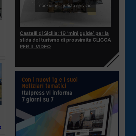
cookie per questo servizio
Castelli di Sicilia: 19 ‘mini guide’ per la
sfida del turismo di prossimità CLICCA
PER IL VIDEO
O