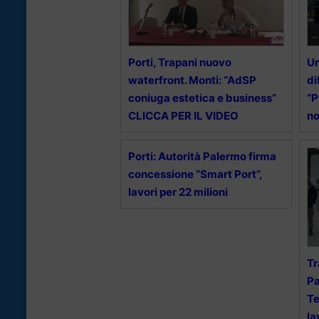
Porti, Trapani nuovo
Un
waterfront. Monti: “AdSP
di
coniuga estetica e business”
“P
CLICCA PER IL VIDEO
no
Porti: Autorità Palermo firma
concessione “Smart Port”,
lavori per 22 milioni
Tr
Pa
Te
la