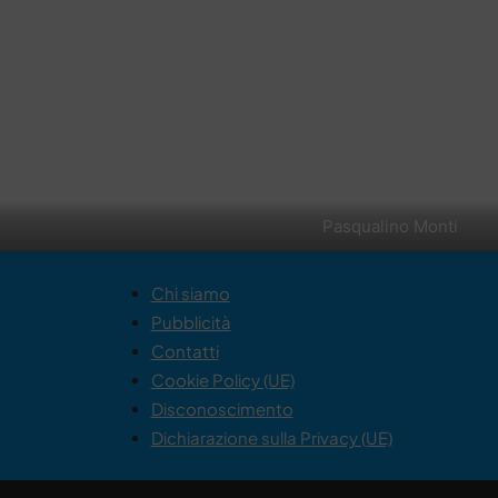
Pasqualino Monti
Chi siamo
Pubblicità
Contatti
Cookie Policy (UE)
Disconoscimento
Dichiarazione sulla Privacy (UE)