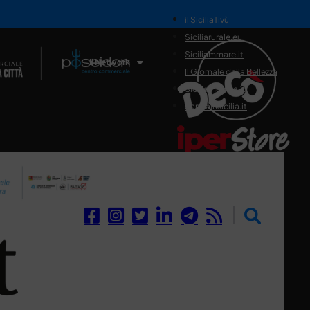
il SiciliaTivù
Siciliarurale.eu
Siciliammare.it
Il Network
Il Giornale della Bellezza
Siciliamedica.it
Sanitainsicilia.it