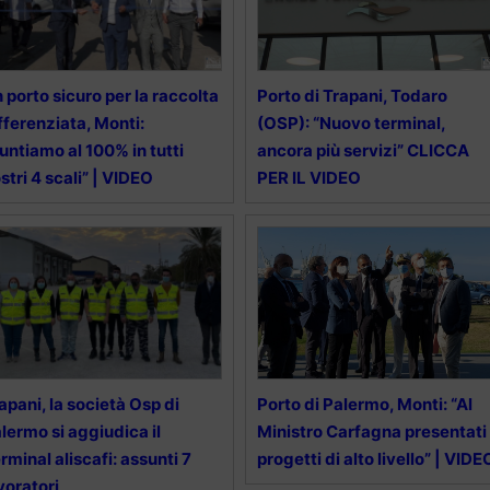
 porto sicuro per la raccolta
Porto di Trapani, Todaro
fferenziata, Monti:
(OSP): “Nuovo terminal,
untiamo al 100% in tutti
ancora più servizi” CLICCA
stri 4 scali” | VIDEO
PER IL VIDEO
apani, la società Osp di
Porto di Palermo, Monti: “Al
lermo si aggiudica il
Ministro Carfagna presentati
rminal aliscafi: assunti 7
progetti di alto livello” | VIDE
voratori