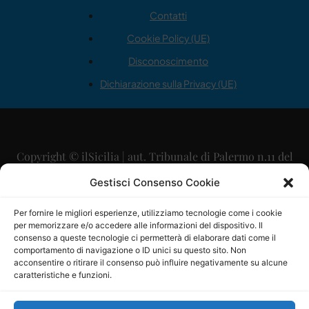
Contatti
Cookie Policy (UE)
Disconoscimento
Dichiarazione sulla Privacy (UE)
Copyright © ilSicilia | aut. Tribunale di Palermo n.11 del
29/09/2015
Gestisci Consenso Cookie
Editore: Mercurio Comunicazione Soc. Coop. A.R.L.
Per fornire le migliori esperienze, utilizziamo tecnologie come i cookie
per memorizzare e/o accedere alle informazioni del dispositivo. Il
Direttore Editoriale: Maurizio Scaglione
consenso a queste tecnologie ci permetterà di elaborare dati come il
comportamento di navigazione o ID unici su questo sito. Non
Direttore Responsabile: Maria Calabrese
acconsentire o ritirare il consenso può influire negativamente su alcune
caratteristiche e funzioni.
p.zza Sant’Oliva, 9 – 90141 – Palermo – 091335557