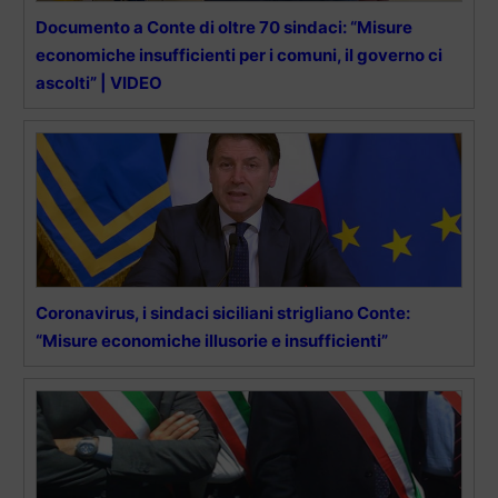
Documento a Conte di oltre 70 sindaci: “Misure
economiche insufficienti per i comuni, il governo ci
ascolti” | VIDEO
Coronavirus, i sindaci siciliani strigliano Conte:
“Misure economiche illusorie e insufficienti”