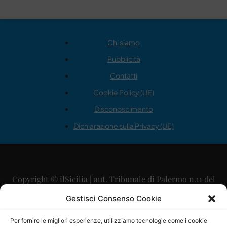
Chi siamo
Pubblicità
Contatti
Cookie Policy (UE)
Disconoscimento
Dichiarazione sulla Privacy (UE)
Copyright © ilSicilia | aut. Tribunale di Palermo n.11 del
29/09/2015
Gestisci Consenso Cookie
Editore: Mercurio Comunicazione Soc. Coop. A.R.L.
Per fornire le migliori esperienze, utilizziamo tecnologie come i cookie