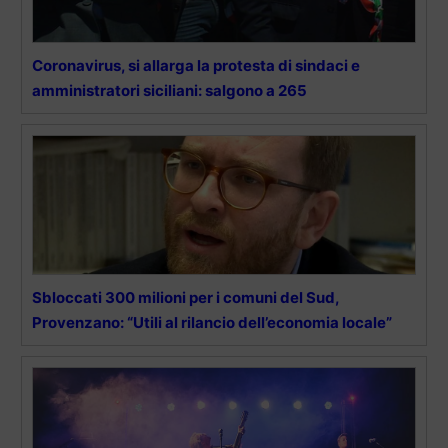
Coronavirus, si allarga la protesta di sindaci e
amministratori siciliani: salgono a 265
Sbloccati 300 milioni per i comuni del Sud,
Provenzano: “Utili al rilancio dell’economia locale”