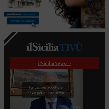
ilSiciliaNews
24
Fai clic per accettare i
cookie per questo servizio