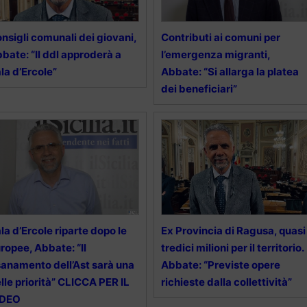
nsigli comunali dei giovani,
Contributi ai comuni per
bate: “Il ddl approderà a
l’emergenza migranti,
la d’Ercole”
Abbate: “Si allarga la platea
dei beneficiari”
la d’Ercole riparte dopo le
Ex Provincia di Ragusa, quasi
ropee, Abbate: “Il
tredici milioni per il territorio.
sanamento dell’Ast sarà una
Abbate: “Previste opere
lle priorità” CLICCA PER IL
richieste dalla collettività”
IDEO