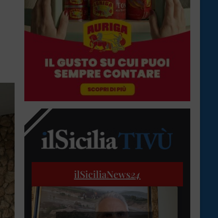
ilSiciliaNews
24