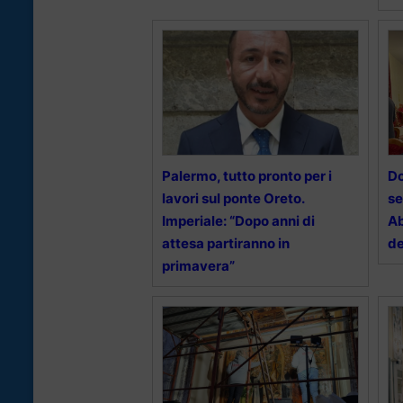
Palermo, tutto pronto per i
Dc
lavori sul ponte Oreto.
se
Imperiale: “Dopo anni di
Ab
attesa partiranno in
de
primavera”