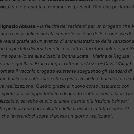
sso
, è stato presentato ai numerosi presenti l’iter che porterà al
i
Ignazio Abbate
–
la felicità dei residenti per un progetto che è
zzato a causa della mancata concretizzazione delle promesse di
 realtà grazie ad un avanzo di amministrazione della variazione
e ha portato diversi benefici per tutto il territorio ibleo e per Sc
 tre opere (oltre alla ciclabile Donnalucata – Marina di Ragusa
forma e quella di Bruca lungo la litoranea Arizza – Cava D’Aliga).
ornare il vecchio progetto esistente adeguando gli standard di
amo finalmente affermare che la pista ciclabile è finanziata e an
 sua realizzazione. Questo grazie al nuovo corso instaurato con
e spinta allo sviluppo turistico di questo tratto di costa iblea. Un
lizzabile, sarebbe quello di unire quante più frazioni balneari
 porti da una parte all’altra della provincia in tutta sicure. Al
che lavorandoci sopra si possa un giorno realizzare
”.