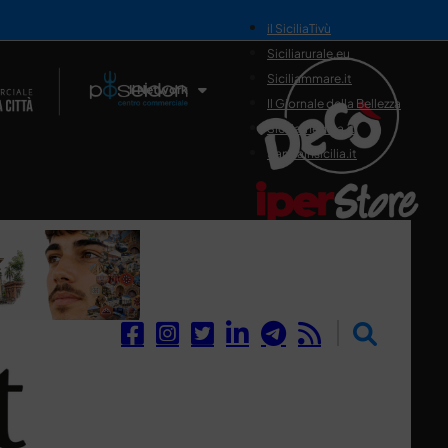
il SiciliaTivù
Siciliarurale.eu
Siciliammare.it
Il Network
Il Giornale della Bellezza
Siciliamedica.it
Sanitainsicilia.it