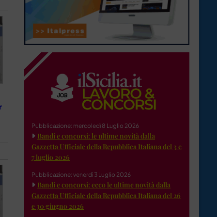
r
Pubblicazione: mercoledì 8 Luglio 2026
Bandi e concorsi: le ultime novità dalla
Gazzetta Ufficiale della Repubblica Italiana del 3 e
7 luglio 2026
Pubblicazione: venerdì 3 Luglio 2026
Bandi e concorsi: ecco le ultime novità dalla
Gazzetta Ufficiale della Repubblica Italiana del 26
e 30 giugno 2026