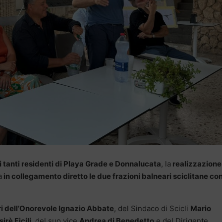
 tanti residenti di Playa Grade e Donnalucata
, la
realizzazione
a
in collegamento diretto le due frazioni balneari sciclitane co
tri dell’Onorevole Ignazio Abbate
, del Sindaco di Scicli
Mario
irè Ficili
, del suo vice
Andrea di Benedetto
e del Dirigente