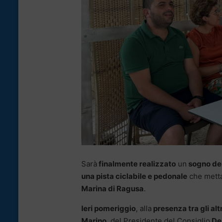
Sarà
finalmente realizzato
un
sogno dei
una pista ciclabile e pedonale
che mett
Marina di Ragusa
.
Ieri pomeriggio
, alla
presenza tra gli al
Marino
, del Presidente del Consiglio
Des