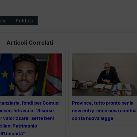
aca
Politica
Articoli Correlati
nanziaria, fondi per Comuni
Province, tutto pronto per la
esco. Intravaia: “Risorse
new entry: ecco cosa cambia
r valorizzare i sette beni
con la nuova legge
ciliani Patrimonio
ll’Umanità”