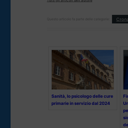
Tutti gli articoli dell'autore
Cron
Questo articolo fa parte delle categorie:
Sanità, lo psicologo delle cure
Fi
primarie in servizio dal 2024
Un
pe
si
de