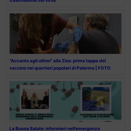
trasmissione del virus
“Accanto agli ultimi” alla Zisa: prima tappa del
vaccino nei quartieri popolari di Palermo | FOTO
La Buona Salute: infermieri nell’emergenza