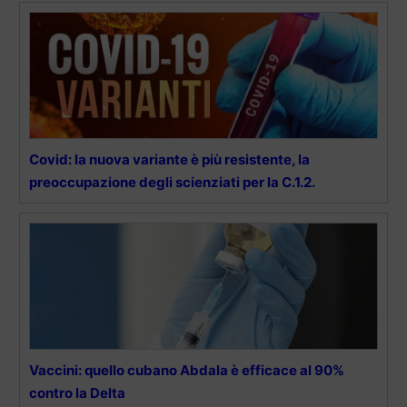
Covid: la nuova variante è più resistente, la
preoccupazione degli scienziati per la C.1.2.
Vaccini: quello cubano Abdala è efficace al 90%
contro la Delta