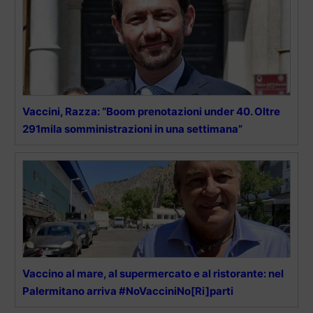
Vaccini, Razza: “Boom prenotazioni under 40. Oltre
291mila somministrazioni in una settimana”
Vaccino al mare, al supermercato e al ristorante: nel
Palermitano arriva #NoVacciniNo[Ri]parti