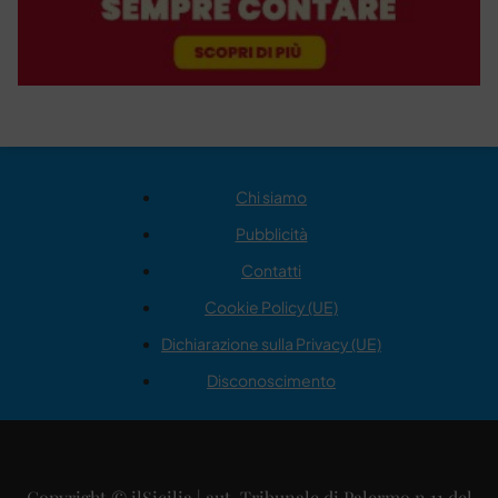
Chi siamo
Pubblicità
Contatti
Cookie Policy (UE)
Dichiarazione sulla Privacy (UE)
Disconoscimento
Copyright © ilSicilia | aut. Tribunale di Palermo n.11 del