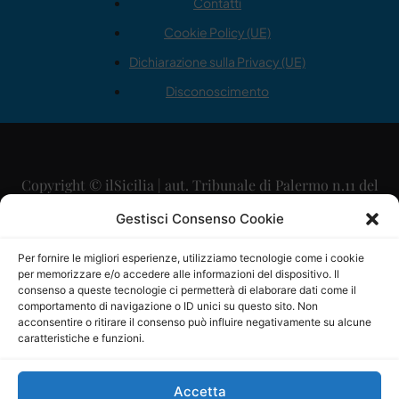
Contatti
Cookie Policy (UE)
Dichiarazione sulla Privacy (UE)
Disconoscimento
Copyright © ilSicilia | aut. Tribunale di Palermo n.11 del
29/09/2015
Gestisci Consenso Cookie
Editore: Mercurio Comunicazione Soc. Coop. A.R.L.
Per fornire le migliori esperienze, utilizziamo tecnologie come i cookie
per memorizzare e/o accedere alle informazioni del dispositivo. Il
Direttore Editoriale: Maurizio Scaglione
consenso a queste tecnologie ci permetterà di elaborare dati come il
comportamento di navigazione o ID unici su questo sito. Non
Direttore Responsabile: Maria Calabrese
acconsentire o ritirare il consenso può influire negativamente su alcune
caratteristiche e funzioni.
p.zza Sant’Oliva, 9 – 90141 – Palermo – 091335557
P.IVA: 06334930820
Accetta