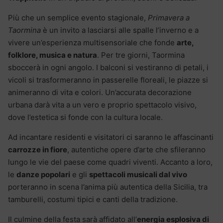
Più che un semplice evento stagionale,
Primavera a
Taormina
è un invito a lasciarsi alle spalle l’inverno e a
vivere un’esperienza multisensoriale che fonde
arte,
folklore, musica e natura
. Per tre giorni, Taormina
sboccerà in ogni angolo. I balconi si vestiranno di petali, i
vicoli si trasformeranno in passerelle floreali, le piazze si
animeranno di vita e colori. Un’accurata decorazione
urbana darà vita a un vero e proprio spettacolo visivo,
dove l’estetica si fonde con la cultura locale.
Ad incantare residenti e visitatori ci saranno le affascinanti
carrozze in fiore
, autentiche opere d’arte che sfileranno
lungo le vie del paese come quadri viventi. Accanto a loro,
le
danze popolari
e gli
spettacoli musicali dal vivo
porteranno in scena l’anima più autentica della Sicilia, tra
tamburelli, costumi tipici e canti della tradizione.
Il culmine della festa sarà affidato all’
energia esplosiva di