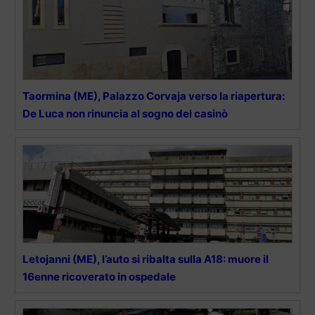
Taormina (ME), Palazzo Corvaja verso la riapertura:
De Luca non rinuncia al sogno del casinò
Letojanni (ME), l’auto si ribalta sulla A18: muore il
16enne ricoverato in ospedale