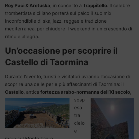
Roy Paci & Aretuska
, in concerto a
Trappitello
. Il celebre
trombettista siciliano porterà sul palco il suo mix
inconfondibile di ska, jazz, reggae e tradizione
mediterranea, per chiudere il weekend in un crescendo di
ritmo e allegria.
Un’occasione per scoprire il
Castello di Taormina
Durante l’evento, turisti e visitatori avranno l’occasione di
scoprire una delle perle più affascinanti di Taormina: il
Castello
, antica
fortezza arabo-normanna dell’XI secolo
,
sosp
esa
tra
cielo
e
mare sul Monte Tauro.