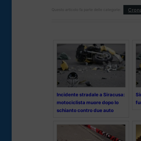
Cron
Questo articolo fa parte delle categorie:
Incidente stradale a Siracusa:
Si
motociclista muore dopo lo
fu
schianto contro due auto