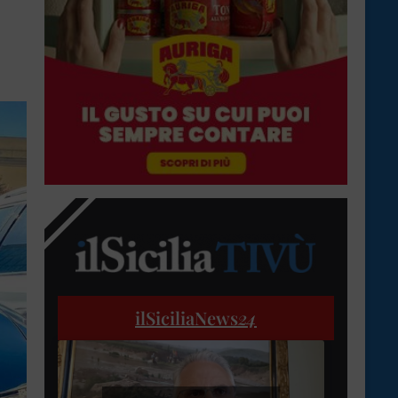
ilSiciliaNews
24