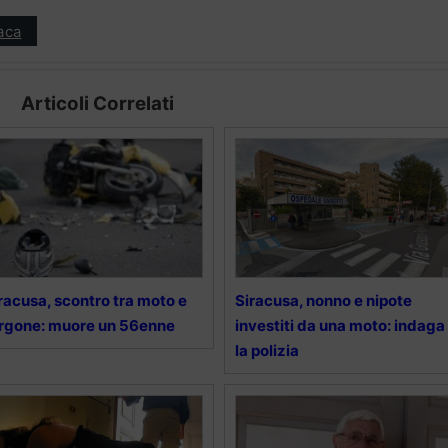
aca
Articoli Correlati
racusa, scontro tra moto e
Siracusa, nonno e nipote
rgone: muore un 56enne
investiti da una moto: indaga
la polizia