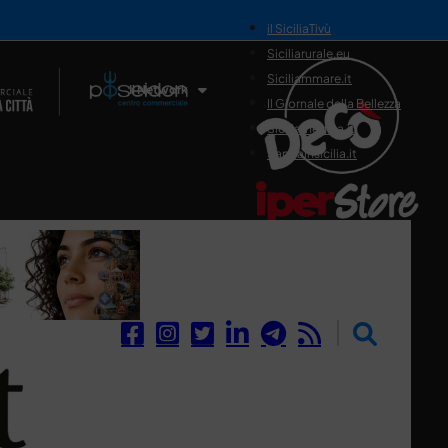
il SiciliaTivù
Siciliarurale.eu
Siciliammare.it
Il Network
Il Giornale della Bellezza
Siciliamedica.it
Sanitainsicilia.it