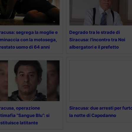
racusa: segrega la moglie e
Degrado tra le strade di
 minaccia con la motosega,
Siracusa: l’incontro tra Noi
restato uomo di 64 anni
albergatori e il prefetto
racusa, operazione
Siracusa: due arresti per furt
timafia “Sangue Blu”: si
la notte di Capodanno
stituisce latitante