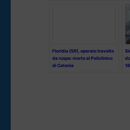
Floridia (SR), operaio travolto
Si
da ruspa: morto al Policlinico
do
di Catania
1