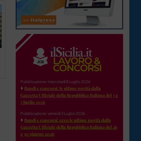
Pubblicazione: mercoledì 8 Luglio 2026
Bandi e concorsi: le ultime novità dalla
Gazzetta Ufficiale della Repubblica Italiana del 3 e
7 luglio 2026
Pubblicazione: venerdì 3 Luglio 2026
Bandi e concorsi: ecco le ultime novità dalla
Gazzetta Ufficiale della Repubblica Italiana del 26
e 30 giugno 2026