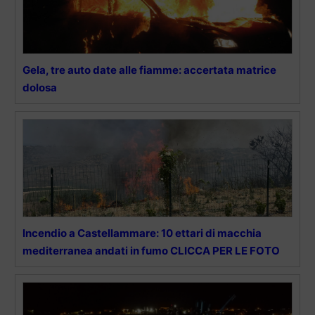
Gela, tre auto date alle fiamme: accertata matrice
dolosa
Incendio a Castellammare: 10 ettari di macchia
mediterranea andati in fumo CLICCA PER LE FOTO