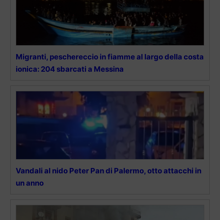
Migranti, peschereccio in fiamme al largo della costa
ionica: 204 sbarcati a Messina
Vandali al nido Peter Pan di Palermo, otto attacchi in
un anno