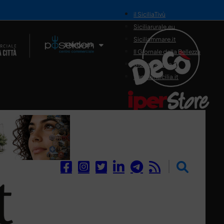
il SiciliaTivù
Siciliarurale.eu
Siciliammare.it
Il Network
Il Giornale della Bellezza
Siciliamedica.it
Sanitainsicilia.it