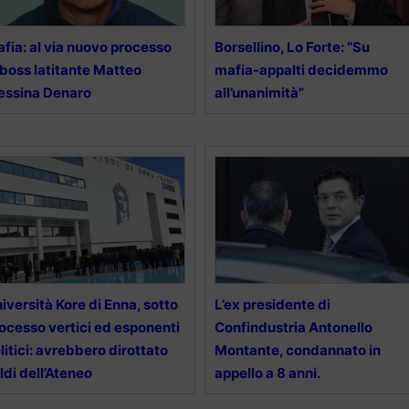
fia: al via nuovo processo
Borsellino, Lo Forte: “Su
 boss latitante Matteo
mafia-appalti decidemmo
essina Denaro
all’unanimità”
iversità Kore di Enna, sotto
L’ex presidente di
ocesso vertici ed esponenti
Confindustria Antonello
litici: avrebbero dirottato
Montante, condannato in
ldi dell’Ateneo
appello a 8 anni.