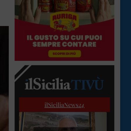
ilSiciliaNews
24