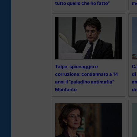
tutto quello che ho fatto”
m
Talpe, spionaggio e
Ca
corruzione: condannato a 14
di
anni il “paladino antimafia”
an
Montante
de