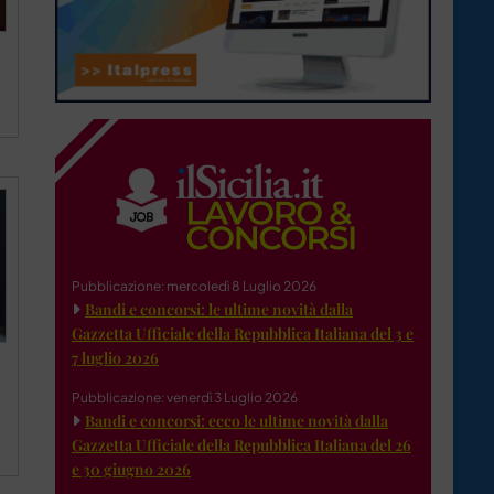
Pubblicazione: mercoledì 8 Luglio 2026
Bandi e concorsi: le ultime novità dalla
Gazzetta Ufficiale della Repubblica Italiana del 3 e
7 luglio 2026
Pubblicazione: venerdì 3 Luglio 2026
Bandi e concorsi: ecco le ultime novità dalla
Gazzetta Ufficiale della Repubblica Italiana del 26
e 30 giugno 2026