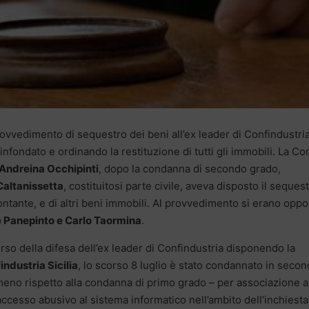
provvedimento di sequestro dei beni all’ex leader di Confindustri
 infondato e ordinando la restituzione di tutti gli immobili. La Co
Andreina Occhipinti
, dopo la condanna di secondo grado,
altanissetta
, costituitosi parte civile, aveva disposto il seques
ontante, e di altri beni immobili. Al provvedimento si erano oppos
 Panepinto e Carlo Taormina
.
corso della difesa dell’ex leader di Confindustria disponendo la
industria Sicilia
, lo scorso 8 luglio è stato condannato in seco
 meno rispetto alla condanna di primo grado – per associazione a
accesso abusivo al sistema informatico nell’ambito dell’inchiesta