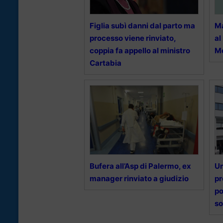
Figlia subì danni dal parto ma
Ma
processo viene rinviato,
al
coppia fa appello al ministro
M
Cartabia
Bufera all’Asp di Palermo, ex
Un
manager rinviato a giudizio
pr
po
so