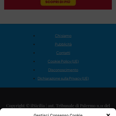
Chi siamo
Pubblicità
Contatti
Cookie Policy (UE)
Disconoscimento
Dichiarazione sulla Privacy (UE)
Copyright © ilSicilia | aut. Tribunale di Palermo n.11 del
29/09/2015
Gestisci Consenso Cookie