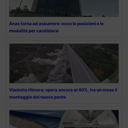
Anas torna ad assumere: ecco le posizioni e le
modalità per candidarsi
Viadotto Himera: opera ancora al 40%, tra un mese il
montaggio del nuovo ponte