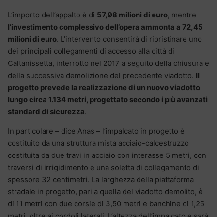
L’importo dell’appalto è di
57,98 milioni di euro
, mentre
l’investimento complessivo dell’opera ammonta a 72,45
milioni di euro
. L’intervento consentirà di ripristinare uno
dei principali collegamenti di accesso alla città di
Caltanissetta, interrotto nel 2017 a seguito della chiusura e
della successiva demolizione del precedente viadotto.
Il
progetto prevede la realizzazione di un nuovo viadotto
lungo circa 1.134 metri, progettato secondo i più avanzati
standard di sicurezza
.
In particolare – dice Anas – l’impalcato in progetto è
costituito da una struttura mista acciaio-calcestruzzo
costituita da due travi in acciaio con interasse 5 metri, con
traversi di irrigidimento e una soletta di collegamento di
spessore 32 centimetri. La larghezza della piattaforma
stradale in progetto, pari a quella del viadotto demolito, è
di 11 metri con due corsie di 3,50 metri e banchine di 1,25
metri, oltre ai cordoli laterali. L’altezza dell’impalcato e sarà