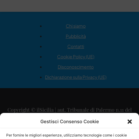
Chi siamo
Pubblicità
Contatti
Cookie Policy (UE)
Disconoscimento
Dichiarazione sulla Privacy (UE)
Copyright © ilSicilia | aut. Tribunale di Palermo n.11 del
29/09/2015
Gestisci Consenso Cookie
Editore: Mercurio Comunicazione Soc. Coop. A.R.L.
Per fornire le migliori esperienze, utilizziamo tecnologie come i cookie