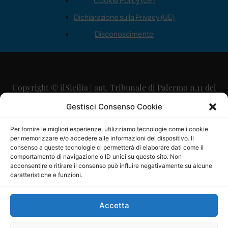
Cookie Policy (UE)
Dichiarazione sulla Privacy (UE)
Disconoscimento
Copyright © ilSicilia | aut. Tribunale di Palermo n.11 del
29/09/2015
Gestisci Consenso Cookie
Editore: Mercurio Comunicazione Soc. Coop. A.R.L.
Per fornire le migliori esperienze, utilizziamo tecnologie come i cookie
per memorizzare e/o accedere alle informazioni del dispositivo. Il
Direttore Editoriale: Maurizio Scaglione
consenso a queste tecnologie ci permetterà di elaborare dati come il
comportamento di navigazione o ID unici su questo sito. Non
Direttore Responsabile: Maria Calabrese
acconsentire o ritirare il consenso può influire negativamente su alcune
caratteristiche e funzioni.
p.zza Sant’Oliva, 9 – 90141 – Palermo – 091335557
P.IVA: 06334930820
Accetta
Mercurio Comunicazione Società Cooperativa a r.l. è