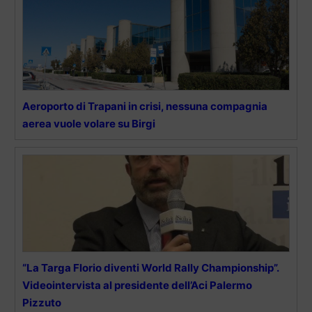
Aeroporto di Trapani in crisi, nessuna compagnia
aerea vuole volare su Birgi
“La Targa Florio diventi World Rally Championship”.
Videointervista al presidente dell’Aci Palermo
Pizzuto