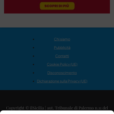
Chi siamo
Pubblicità
Contatti
Cookie Policy (UE)
Disconoscimento
Dichiarazione sulla Privacy (UE)
Copyright © ilSicilia | aut. Tribunale di Palermo n.11 del