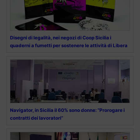
Disegni di legalità, nei negozi di Coop Sicilia i
quaderni a fumetti per sostenere le attività di Libera
Navigator, in Sicilia il 60% sono donne: “Prorogare i
contratti dei lavoratori”