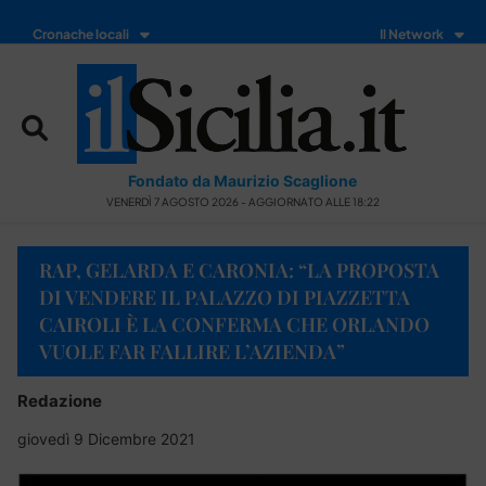
Cronache locali
Il Network
Fondato da Maurizio Scaglione
VENERDÌ 7 AGOSTO 2026 - AGGIORNATO ALLE 18:22
RAP, GELARDA E CARONIA: “LA PROPOSTA
DI VENDERE IL PALAZZO DI PIAZZETTA
CAIROLI È LA CONFERMA CHE ORLANDO
VUOLE FAR FALLIRE L’AZIENDA”
Redazione
giovedì 9 Dicembre 2021