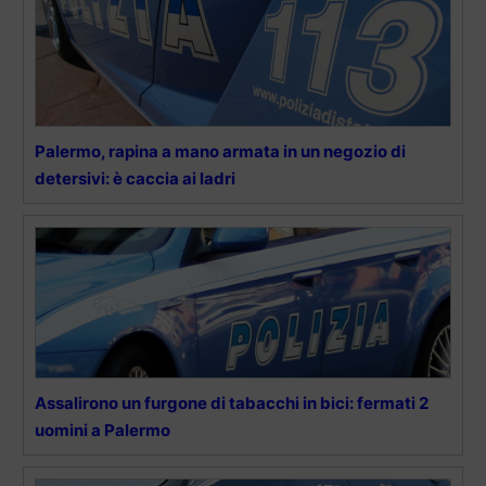
Palermo, rapina a mano armata in un negozio di
detersivi: è caccia ai ladri
Assalirono un furgone di tabacchi in bici: fermati 2
uomini a Palermo