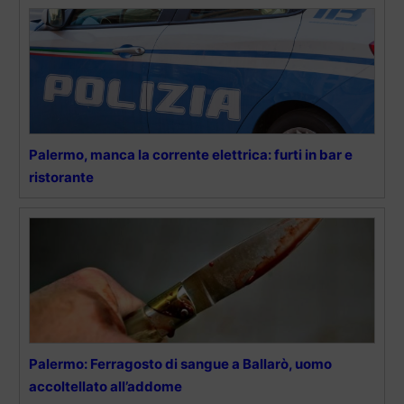
Palermo, manca la corrente elettrica: furti in bar e
ristorante
Palermo: Ferragosto di sangue a Ballarò, uomo
accoltellato all’addome