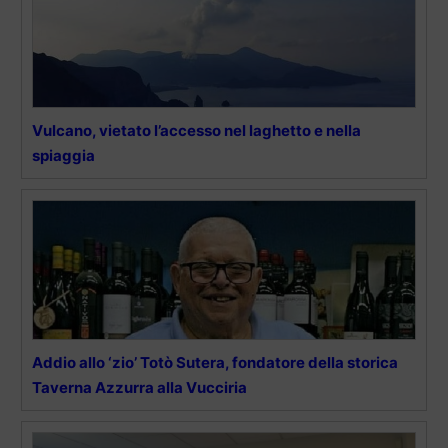
Vulcano, vietato l’accesso nel laghetto e nella
spiaggia
Addio allo ‘zio’ Totò Sutera, fondatore della storica
Taverna Azzurra alla Vucciria