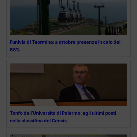
Funivia di Taormina: a ottobre presenze in calo del
68%
Tonfo dell’Università di Palermo: agli ultimi posti
nella classifica del Censis