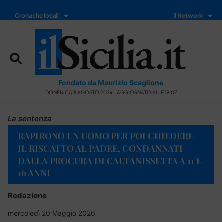
Cronache locali
Il Network
Fondato da Maurizio Scaglione
DOMENICA 9 AGOSTO 2026 - AGGIORNATO ALLE 19:07
La sentenza
RAPIRONO UN UOMO PER POI CHIEDERE
IL RISCATTO AL PADRE, CONDANNATI
DALLA PROCURA DI CALTANISSETTA A 11 E
16 ANNI
Redazione
mercoledì 20 Maggio 2026