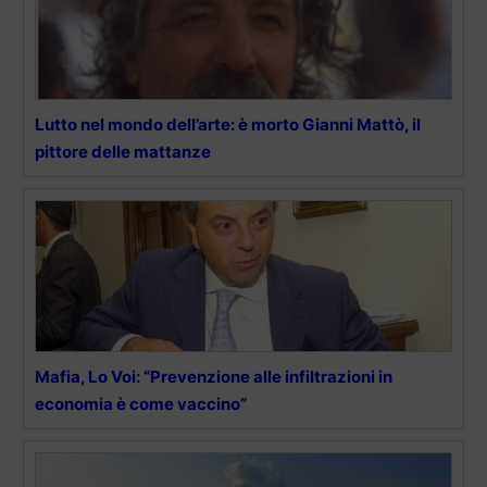
Lutto nel mondo dell’arte: è morto Gianni Mattò, il
pittore delle mattanze
Mafia, Lo Voi: “Prevenzione alle infiltrazioni in
economia è come vaccino”