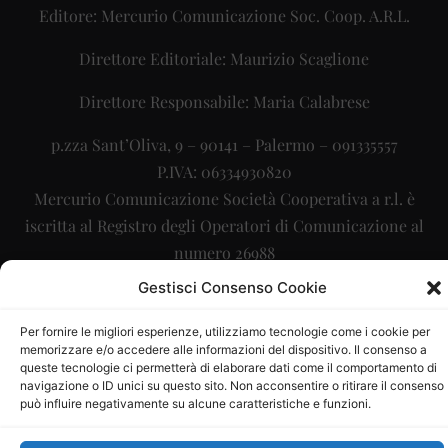
Editore: Mercurio Comunicazione Soc. Coop. A.R.L.
Direttore Editoriale: Maurizio Scaglione
Direttore Responsabile: Maria Calabrese
p.zza Sant’Oliva, 9 – 90141 – Palermo – 091335557
P.IVA: 06334930820
Mercurio Comunicazione Società Cooperativa a r.l. è
iscritta al Registro degli Operatori di Comunicazione al
numero 26988
Gestisci Consenso Cookie
Sito gestito da
La Digitale srl
–
info@ladigitale.it
Per fornire le migliori esperienze, utilizziamo tecnologie come i cookie per
memorizzare e/o accedere alle informazioni del dispositivo. Il consenso a
queste tecnologie ci permetterà di elaborare dati come il comportamento di
navigazione o ID unici su questo sito. Non acconsentire o ritirare il consenso
può influire negativamente su alcune caratteristiche e funzioni.