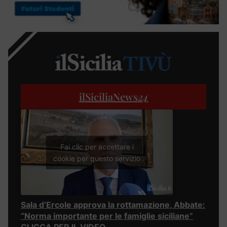
ilSiciliaNews
24
Fai clic per accettare i
cookie per questo servizio
Sala d’Ercole approva la rottamazione, Abbate:
“Norma importante per le famiglie siciliane”