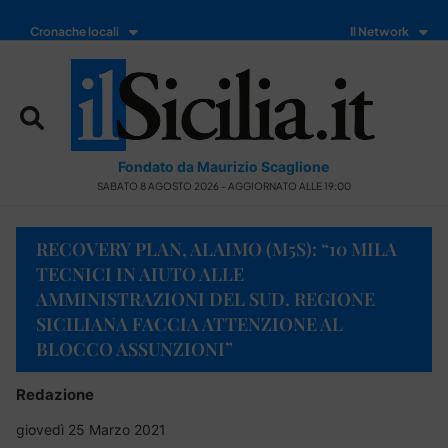
Cronache locali
Il Network
Fondato da Maurizio Scaglione
SABATO 8 AGOSTO 2026 - AGGIORNATO ALLE 19:00
RECOVERY PLAN, ALAIMO (M5S): “10 MILA
TECNICI IN AIUTO ALLE
AMMINISTRAZIONI DEL SUD. REGIONE
SICILIANA FACCIA ATTENZIONE AL
BLOCCO ASSUNZIONI”
Redazione
giovedì 25 Marzo 2021