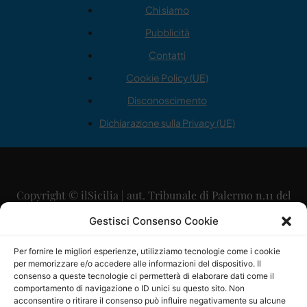
Chi siamo
Pubblicità
Contatti
Cookie Policy (UE)
Disconoscimento
Dichiarazione sulla Privacy (UE)
Copyright © ilSicilia | aut. Tribunale di Palermo n.11 del
29/09/2015
Gestisci Consenso Cookie
Editore: Mercurio Comunicazione Soc. Coop. A.R.L.
Per fornire le migliori esperienze, utilizziamo tecnologie come i cookie
per memorizzare e/o accedere alle informazioni del dispositivo. Il
Direttore Editoriale: Maurizio Scaglione
consenso a queste tecnologie ci permetterà di elaborare dati come il
comportamento di navigazione o ID unici su questo sito. Non
Direttore Responsabile: Maria Calabrese
acconsentire o ritirare il consenso può influire negativamente su alcune