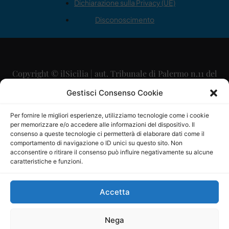
Dichiarazione sulla Privacy (UE)
Disconoscimento
Copyright © ilSicilia | aut. Tribunale di Palermo n.11 del
29/09/2015
Gestisci Consenso Cookie
Editore: Mercurio Comunicazione Soc. Coop. A.R.L.
Per fornire le migliori esperienze, utilizziamo tecnologie come i cookie
per memorizzare e/o accedere alle informazioni del dispositivo. Il
Direttore Editoriale: Maurizio Scaglione
consenso a queste tecnologie ci permetterà di elaborare dati come il
comportamento di navigazione o ID unici su questo sito. Non
Direttore Responsabile: Maria Calabrese
acconsentire o ritirare il consenso può influire negativamente su alcune
caratteristiche e funzioni.
p.zza Sant’Oliva, 9 – 90141 – Palermo – 091335557
P.IVA: 06334930820
Accetta
Mercurio Comunicazione Società Cooperativa a r.l. è
iscritta al Registro degli Operatori di Comunicazione al
Nega