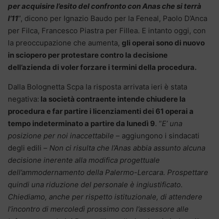
per acquisire l’esito del confronto con Anas che si terrà
l’11
”, dicono per Ignazio Baudo per la Feneal, Paolo D’Anca
per Filca, Francesco Piastra per Fillea. E intanto oggi, con
la preoccupazione che aumenta,
gli operai sono di nuovo
in sciopero per protestare contro la decisione
dell’azienda di voler forzare i termini della procedura.
Dalla Bolognetta Scpa la risposta arrivata ieri è stata
negativa:
la società contraente intende chiudere la
procedura e far partire i licenziamenti dei 61 operai a
tempo indeterminato a partire da lunedì 9
. “
E’ una
posizione per noi inaccettabile
– aggiungono i sindacati
degli edili –
Non ci risulta che l’Anas abbia assunto alcuna
decisione inerente alla modifica progettuale
dell’ammodernamento della Palermo-Lercara. Prospettare
quindi una riduzione del personale è ingiustificato.
Chiediamo, anche per rispetto istituzionale, di attendere
l’incontro di mercoledì prossimo con l’assessore alle