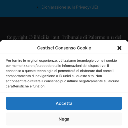
Dichiarazione sulla Privacy (UE)
Copyright © ilSicilia | aut. Tribunale di Palermo n.11 del
29/09/2015
Gestisci Consenso Cookie
Editore: Mercurio Comunicazione Soc. Coop. A.R.L.
Per fornire le migliori esperienze, utilizziamo tecnologie come i cookie
per memorizzare e/o accedere alle informazioni del dispositivo. Il
Direttore Editoriale: Maurizio Scaglione
consenso a queste tecnologie ci permetterà di elaborare dati come il
comportamento di navigazione o ID unici su questo sito. Non
Direttore Responsabile: Maria Calabrese
acconsentire o ritirare il consenso può influire negativamente su alcune
caratteristiche e funzioni.
p.zza Sant’Oliva, 9 – 90141 – Palermo – 091335557
P.IVA: 06334930820
Accetta
Mercurio Comunicazione Società Cooperativa a r.l. è
iscritta al Registro degli Operatori di Comunicazione al
Nega
numero 26988