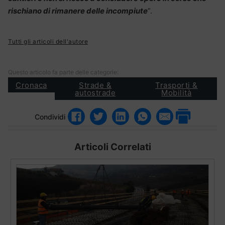
rischiano di rimanere delle incompiute
”.
Tutti gli articoli dell'autore
Questo articolo fa parte delle categorie:
Cronaca
Strade &
Trasporti &
autostrade
Mobilità
Condividi
Articoli Correlati