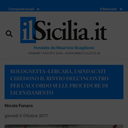
Cronache locali
Il Network
Fondato da Maurizio Scaglione
VENERDÌ 7 AGOSTO 2026 - AGGIORNATO ALLE 10:43
BOLOGNETTA-LERCARA, I SINDACATI
CHIEDONO IL RINVIO DELL’INCONTRO
PER L’ACCORDO SULLE PROCEDURE DI
LICENZIAMENTO
Nicola Funaro
giovedì 5 Ottobre 2017