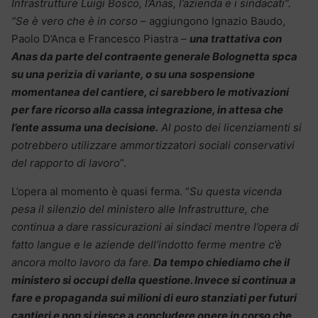
Infrastrutture Luigi Bosco, l’Anas, l’azienda e i sindacati”.
“Se è vero che è in corso –
aggiungono Ignazio Baudo,
Paolo D’Anca e Francesco Piastra
–
una trattativa con
Anas da parte del contraente generale Bolognetta spca
su una perizia di variante, o su una sospensione
momentanea del cantiere, ci sarebbero le motivazioni
per fare ricorso alla cassa integrazione, in attesa che
l’ente assuma una decisione.
Al posto dei licenziamenti si
potrebbero utilizzare ammortizzatori sociali conservativi
del rapporto di lavoro
”.
L’opera al momento è quasi ferma. “
Su questa vicenda
pesa il silenzio del ministero alle Infrastrutture, che
continua a dare rassicurazioni ai sindaci mentre l’opera di
fatto langue e le aziende dell’indotto ferme mentre c’è
ancora molto lavoro da fare.
Da tempo chiediamo che il
ministero si occupi della questione. Invece si continua a
fare e propaganda sui milioni di euro stanziati per futuri
cantieri e non si riesce a concludere opere in corso che