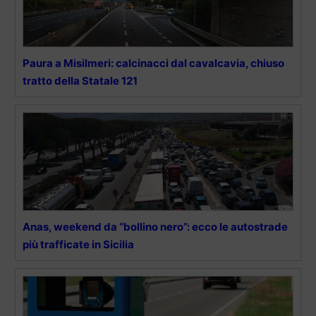
Paura a Misilmeri: calcinacci dal cavalcavia, chiuso
tratto della Statale 121
Anas, weekend da “bollino nero”: ecco le autostrade
più trafficate in Sicilia