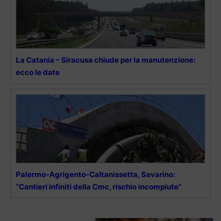
La Catania – Siracusa chiude per la manutenzione:
ecco le date
Palermo-Agrigento-Caltanissetta, Savarino:
“Cantieri infiniti della Cmc, rischio incompiute”