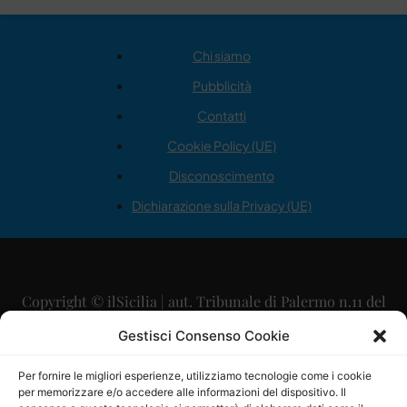
Chi siamo
Pubblicità
Contatti
Cookie Policy (UE)
Disconoscimento
Dichiarazione sulla Privacy (UE)
Copyright © ilSicilia | aut. Tribunale di Palermo n.11 del
29/09/2015
Gestisci Consenso Cookie
Editore: Mercurio Comunicazione Soc. Coop. A.R.L.
Per fornire le migliori esperienze, utilizziamo tecnologie come i cookie
per memorizzare e/o accedere alle informazioni del dispositivo. Il
Direttore Editoriale: Maurizio Scaglione