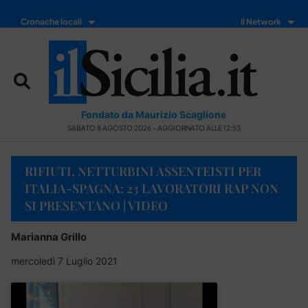
Cronache locali
Il Network
Fondato da Maurizio Scaglione
SABATO 8 AGOSTO 2026 - AGGIORNATO ALLE 12:53
RIFIUTI, NETTURBINI ASSENTEISTI PER
ITALIA-SPAGNA: 23 LAVORATORI RAP NON
SI PRESENTANO | VIDEO
Marianna Grillo
mercoledì 7 Luglio 2021