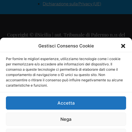
Dichiarazione sulla Privacy (UE)
Copyright © ilSicilia | aut. Tribunale di Palermo n.11 del
29/09/2015
Gestisci Consenso Cookie
Editore: Mercurio Comunicazione Soc. Coop. A.R.L.
Per fornire le migliori esperienze, utilizziamo tecnologie come i cookie
per memorizzare e/o accedere alle informazioni del dispositivo. Il
Direttore Editoriale: Maurizio Scaglione
consenso a queste tecnologie ci permetterà di elaborare dati come il
comportamento di navigazione o ID unici su questo sito. Non
Direttore Responsabile: Maria Calabrese
acconsentire o ritirare il consenso può influire negativamente su alcune
caratteristiche e funzioni.
p.zza Sant’Oliva, 9 – 90141 – Palermo – 091335557
P.IVA: 06334930820
Accetta
Mercurio Comunicazione Società Cooperativa a r.l. è
iscritta al Registro degli Operatori di Comunicazione al
Nega
numero 26988