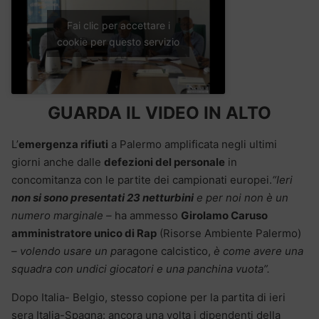
Fai clic per accettare i
cookie per questo servizio
GUARDA IL VIDEO IN ALTO
L’
emergenza rifiuti
a Palermo amplificata negli ultimi
giorni anche dalle
defezioni del personale
in
concomitanza con le partite dei campionati europei.
“Ieri
non si sono presentati 23 netturbini
e per noi non è un
numero marginale –
ha ammesso
Girolamo Caruso
amministratore unico di Rap
(Risorse Ambiente Palermo)
– volendo usare un p
aragone calcistico,
è come avere una
squadra con undici giocatori e una panchina vuota”.
Dopo Italia- Belgio, stesso copione per la partita di ieri
sera Italia-Spagna: ancora una volta i dipendenti della