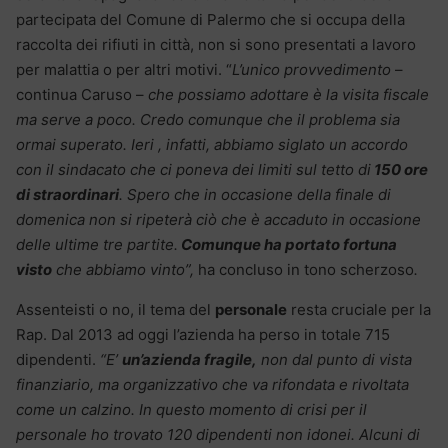
partecipata del Comune di Palermo che si occupa della
raccolta dei rifiuti in città, non si sono presentati a lavoro
per malattia o per altri motivi. “
L’unico provvedimento
–
continua Caruso –
che possiamo adottare è la visita fiscale
ma serve a poco. Credo comunque che il problema sia
ormai superato. Ieri , infatti, abbiamo siglato un accordo
con il sindacato che ci poneva dei limiti sul tetto di
150 ore
di straordinari
. Spero che in occasione della finale di
domenica non si ripeterà ciò che è accaduto in occasione
delle ultime tre partite.
Comunque ha portato fortuna
visto
che abbiamo vinto”,
ha concluso in tono scherzoso
.
Assenteisti o no, il tema del
personale
resta cruciale per la
Rap. Dal 2013 ad oggi l’azienda ha perso in totale 715
dipendenti.
“E’
un’azienda fragile,
non dal punto di vista
finanziario, ma organizzativo che va rifondata e rivoltata
come un calzino. In questo momento di crisi per il
personale ho trovato 120 dipendenti non idonei. Alcuni di