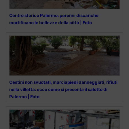
Centro storico Palermo: perenni discariche
mortificano le bellezze della città | Foto
Cestini non svuotati, marciapiedi danneggiati, rifiuti
nella villetta: ecco come si presenta il salotto di
Palermo | Foto