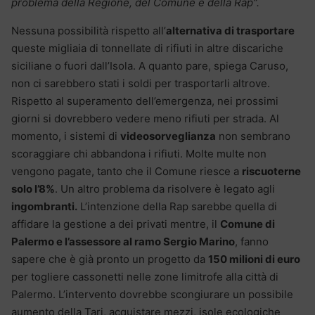
problema della Regione, del
Comune e della Rap”.
Nessuna possibilità rispetto all’
alternativa di trasportare
queste migliaia di tonnellate di rifiuti in altre discariche
siciliane o fuori dall’Isola. A quanto pare, spiega Caruso,
non ci sarebbero stati i soldi per trasportarli altrove.
Rispetto al superamento dell’emergenza, nei prossimi
giorni si dovrebbero vedere meno rifiuti per strada. Al
momento, i sistemi di
videosorveglianza
non sembrano
scoraggiare chi abbandona i rifiuti. Molte multe non
vengono pagate, tanto che il Comune riesce a
riscuoterne
solo l’8%
. Un altro problema da risolvere è legato agli
ingombranti.
L’intenzione della Rap sarebbe quella di
affidare la gestione a dei privati mentre, il
Comune di
Palermo e l’assessore al ramo Sergio Marino
, fanno
sapere che è già pronto un progetto da
150 milioni di euro
per togliere cassonetti nelle zone limitrofe alla città di
Palermo. L’intervento dovrebbe scongiurare un possibile
aumento della Tari, acquistare mezzi, isole ecologiche