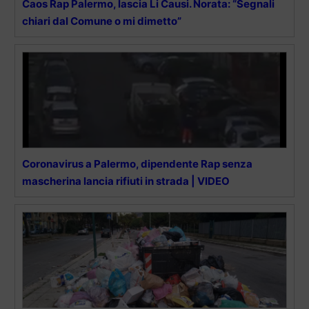
Caos Rap Palermo, lascia Li Causi. Norata: “Segnali
chiari dal Comune o mi dimetto”
Coronavirus a Palermo, dipendente Rap senza
mascherina lancia rifiuti in strada | VIDEO