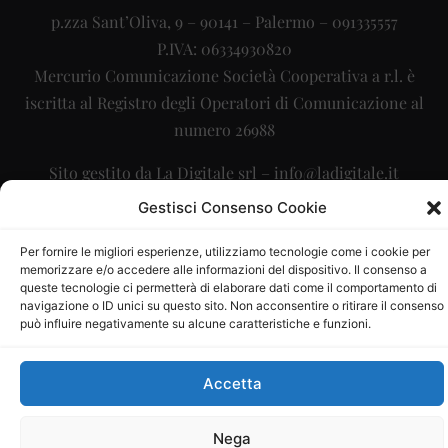
p.zza Sant’Oliva, 9 – 90141 – Palermo – 091335557
P.IVA: 06334930820
Mercurio Comunicazione Società Cooperativa a r.l. è
iscritta al Registro degli Operatori di Comunicazione al
numero 26988
Sito gestito da
La Digitale srl
–
info@ladigitale.it
Gestisci Consenso Cookie
Per fornire le migliori esperienze, utilizziamo tecnologie come i cookie per
memorizzare e/o accedere alle informazioni del dispositivo. Il consenso a
queste tecnologie ci permetterà di elaborare dati come il comportamento di
navigazione o ID unici su questo sito. Non acconsentire o ritirare il consenso
può influire negativamente su alcune caratteristiche e funzioni.
Accetta
Nega