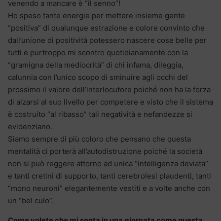
venendo a mancare è “il senno”!
Ho speso tante energie per mettere insieme gente
“positiva” di qualunque estrazione e colore convinto che
dall’unione di positività potessero nascere cose belle per
tutti e purtroppo mi scontro quotidianamente con la
“gramigna della mediocrità” di chi infama, dileggia,
calunnia con l’unico scopo di sminuire agli occhi del
prossimo il valore dell’interlocutore poiché non ha la forza
di alzarsi al suo livello per competere e visto che il sistema
è costruito “al ribasso” tali negatività e nefandezze si
evidenziano.
Siamo sempre di più coloro che pensano che questa
mentalità ci porterà all’autodistruzione poiché la società
non si può reggere attorno ad unica “intelligenza deviata”
e tanti cretini di supporto, tanti cerebrolesi plaudenti, tanti
“mono neuroni” elegantemente vestiti e a volte anche con
un “bel culo”.
Come volete che mi senta in una giornata come questa