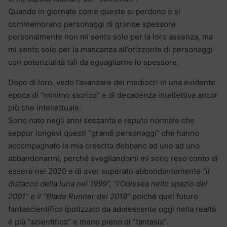
Quando in giornate come queste si perdono o si
commemorano personaggi di grande spessore
personalmente non mi sento solo per la loro assenza, ma
mi sento solo per la mancanza all’orizzonte di personaggi
con potenzialità tali da eguagliarne lo spessore.
Dopo di loro, vedo l’avanzare dei mediocri in una evidente
epoca di “minimo storico” e di decadenza intellettiva ancor
più che intellettuale.
Sono nato negli anni sessanta e reputo normale che
seppur longevi questi “grandi personaggi” che hanno
accompagnato la mia crescita debbano ad uno ad uno
abbandonarmi, perché svegliandomi mi sono reso conto di
essere nel 2020 e di aver superato abbondantemente
“il
distacco della luna nel 1999”, “l’Odissea nello spazio del
2001” e il “Blade Runner del 2019”
poiché quel futuro
fantascientifico ipotizzato da adolescente oggi nella realtà
è più “scientifico” e meno pieno di “fantasia”.