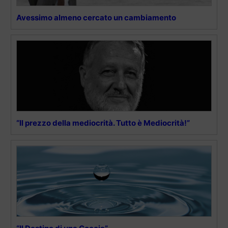
Avessimo almeno cercato un cambiamento
“Il prezzo della mediocrità. Tutto è Mediocrità!”