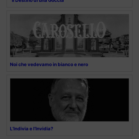
“Il Destino di una Goccia”
Noi che vedevamo in bianco e nero
L’Indivia e l’Invidia?