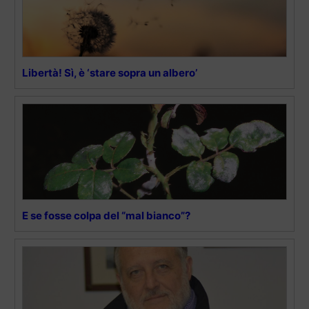
Libertà! Sì, è ‘stare sopra un albero’
E se fosse colpa del “mal bianco”?