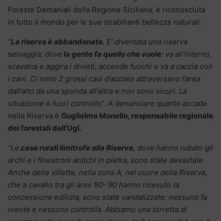
Foreste Demaniali della Regione Siciliana, è riconosciuta
in tutto il mondo per le sue strabilianti bellezze naturali.
“
La riserva è abbandonata.
E’ diventata una riserva
selvaggia, dove
la gente fa quello che vuole
: va all’interno,
scavalca e aggira i divieti, accende fuochi e va a caccia con
i cani. Ci sono 2 grossi cavi d’acciaio attraversano l’area
dall’alto da una sponda all’altra e non sono sicuri. La
situazione è fuori controllo
“. A denunciare quanto accade
nella Riserva è
Guglielmo Monello, responsabile regionale
dei forestali dell’Ugl.
“
Le
case rurali limitrofe alla Riserva
, dove hanno rubato gli
archi e i finestroni antichi in pietra, sono state devastate.
Anche delle villette, nella zona A, nel cuore della Riserva,
che a cavallo tra gli anni ’80-’90 hanno ricevuto la
concessione edilizia, sono state vandalizzate: nessuno fa
niente e nessuno controlla. Abbiamo una torretta di