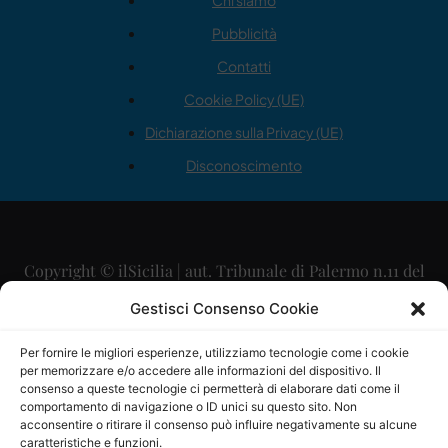
Chi siamo
Pubblicità
Contatti
Cookie Policy (UE)
Dichiarazione sulla Privacy (UE)
Disconoscimento
Copyright © ilSicilia | aut. Tribunale di Palermo n.11 del
29/09/2015
Gestisci Consenso Cookie
Editore: Mercurio Comunicazione Soc. Coop. A.R.L.
Per fornire le migliori esperienze, utilizziamo tecnologie come i cookie
per memorizzare e/o accedere alle informazioni del dispositivo. Il
Direttore Editoriale: Maurizio Scaglione
consenso a queste tecnologie ci permetterà di elaborare dati come il
comportamento di navigazione o ID unici su questo sito. Non
Direttore Responsabile: Maria Calabrese
acconsentire o ritirare il consenso può influire negativamente su alcune
caratteristiche e funzioni.