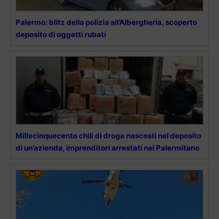
Palermo: blitz della polizia all’Albergheria, scoperto
deposito di oggetti rubati
Millecinquecento chili di droga nascosti nel deposito
di un’azienda, imprenditori arrestati nel Palermitano