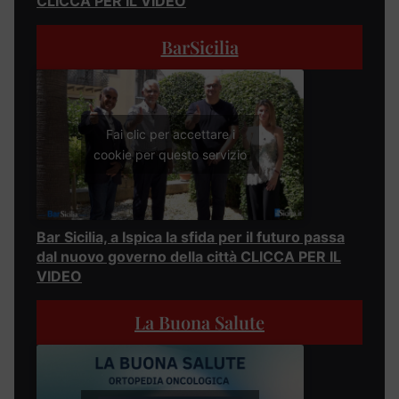
CLICCA PER IL VIDEO
BarSicilia
Fai clic per accettare i
cookie per questo servizio
Bar Sicilia, a Ispica la sfida per il futuro passa
dal nuovo governo della città CLICCA PER IL
VIDEO
La Buona Salute