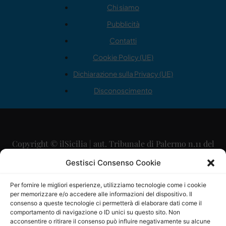
Chi siamo
Pubblicità
Contatti
Cookie Policy (UE)
Dichiarazione sulla Privacy (UE)
Disconoscimento
Copyright © ilSicilia | aut. Tribunale di Palermo n.11 del
29/09/2015
Gestisci Consenso Cookie
Editore: Mercurio Comunicazione Soc. Coop. A.R.L.
Per fornire le migliori esperienze, utilizziamo tecnologie come i cookie
per memorizzare e/o accedere alle informazioni del dispositivo. Il
Direttore Editoriale: Maurizio Scaglione
consenso a queste tecnologie ci permetterà di elaborare dati come il
comportamento di navigazione o ID unici su questo sito. Non
Direttore Responsabile: Maria Calabrese
acconsentire o ritirare il consenso può influire negativamente su alcune