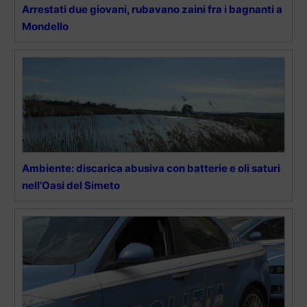
Arrestati due giovani, rubavano zaini fra i bagnanti a
Mondello
Ambiente: discarica abusiva con batterie e oli saturi
nell’Oasi del Simeto