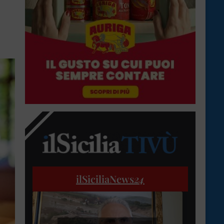
ilSiciliaNews
24