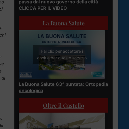
passa dal nuovo governo della città
mo
CLICCA PER IL VIDEO
ci
La Buona Salute
la
chi
Fai clic per accettare i
a
cookie per questo servizio
ive
a
 di
La Buona Salute 63° puntata: Ortopedia
oncologica
Oltre il Castello
ro
ia