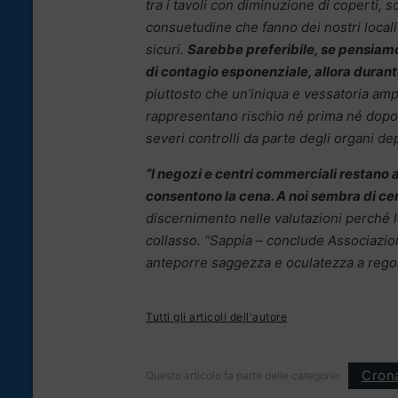
tra i tavoli con diminuzione di coperti, 
consuetudine che fanno dei nostri locali
sicuri.
Sarebbe preferibile, se pensiam
di contagio esponenziale, allora durante 
piuttosto che un’iniqua e vessatoria amp
rappresentano rischio né prima né dopo 
severi controlli da parte degli organi dep
“I negozi e centri commerciali restano ape
consentono la cena. A noi sembra di cer
discernimento nelle valutazioni perché l
collasso. “Sappia – conclude Associazion
anteporre saggezza e oculatezza a regole
Tutti gli articoli dell'autore
Cron
Questo articolo fa parte delle categorie: