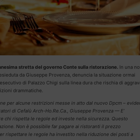
’ennesima stretta del governo Conte sulla ristorazione.
In una no
presieduta da Giuseppe Provenza, denuncia la situazione ormai
’esecutivo di Palazzo Chigi sulla linea dura che rischia di aggra
dizioni drammatiche.
ne per alcune restrizioni messe in atto dal nuovo Dpcm – evide
toratori di Cefalù Arch-Ho.Re.Ca., Giuseppe Provenza — E’
re chi rispetta le regole ed investe nella sicurezza. Questo
zione. Non è possibile far pagare ai ristoranti il prezzo
 rispettare le regole ha investito nella riduzione dei posti a