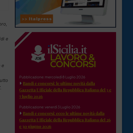
oro,
di e
 e
Pubblicazione: mercoledì 8 Luglio 2026
utto
Bandi e concorsi: le ultime novità dalla
.
Gazzetta Ufficiale della Repubblica Italiana del 3 e
7 luglio 2026
Pubblicazione: venerdì 3 Luglio 2026
Bandi e concorsi: ecco le ultime novità dalla
Gazzetta Ufficiale della Repubblica Italiana del 26
e 30 giugno 2026