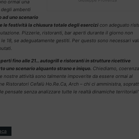
Giuseppe Provenza
sono ormai una
 degli ambenti
o ad uno scenario
le festività la chiusura totale degli esercizi
con adeguato rist
utazione. Pizzerie, ristoranti,
bar aperti durante il giorno non
le 18, se adeguatamente gestiti. Per questo sono necessari vali
utati.
rti fino alle 21… autogrill e ristoranti in strutture ricettive
to uno scenario alquanto strano e iniquo.
Chiediamo, coerenza
e nostre attività sono talmente impoverite da essere ormai al
e Ristoratori Cefalù Ho.Re.Ca, Arch – chi ci amministra, sopratt
 pensate senza analizzare tutte le realtà dinamiche territoriali”
aca