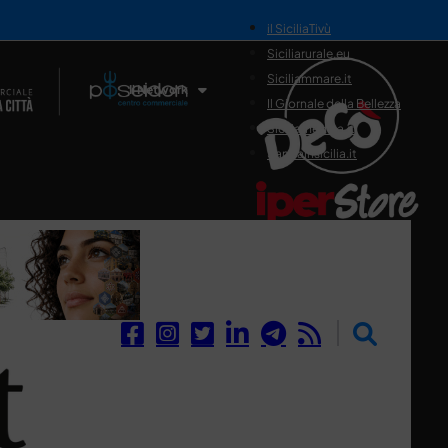
il SiciliaTivù
Siciliarurale.eu
Siciliammare.it
Il Network
Il Giornale della Bellezza
Siciliamedica.it
Sanitainsicilia.it