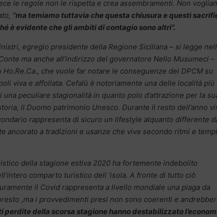
ece le regole non le rispetta e crea assembramenti. Non voglia
ato,
“ma temiamo tuttavia che questa chiusura e questi sacrifi
hé è evidente che gli ambiti di contagio sono altri”.
istri, egregio presidente della Regione Siciliana – si legge nel
 Conte ma anche all’indirizzo del governatore Nello Musumeci – 
alù Ho.Re.Ca., che vuole far notare le conseguenze dei DPCM su
oli viva e affollata. Cefalù è notoriamente una delle località più
di una peculiare stagionalità in quanto polo d’attrazione per la su
a storia, il Duomo patrimonio Unesco. Durante il resto dell’anno v
rcondario rappresenta di sicuro un lifestyle alquanto differente d
e ancorato a tradizioni e usanze che vive secondo ritmi e tempi
uristico della stagione estiva 2020 ha fortemente indebolito
’intero comparto turistico dell ‘isola. A fronte di tutto ciò
curamente il Covid rappresenta a livello mondiale una piaga da
 presto ,ma i provvedimenti presi non sono coerenti e andrebbe
ti perdite della scorsa stagione hanno destabilizzato l’econom