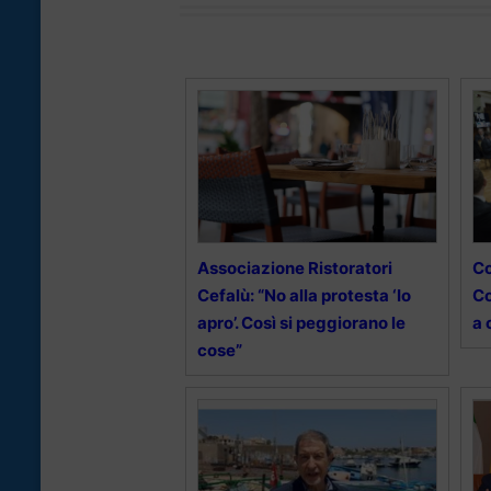
Associazione Ristoratori
Co
Cefalù: “No alla protesta ‘Io
Co
apro’. Così si peggiorano le
a 
cose”