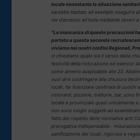
locale nonostante la situazione sanitari
sarebbe bastato ad esempio eseguire allo
vie d’accesso all’isola mediante severi e
“La mancanza di queste precauzioni ha
portato a questa seconda recrudescen
viviamo nei nostri confini Regionali, Pr
ci chiediamo quale sia il senso della chi
festività della ristorazione ed esercizi si
come almeno auspicabile alle 22.
Abolir
vuol dire costringere alla chiusura decine
locali, far licenziare centinaia di cuochi 
ristoranti, pizzerie, trattorie, bar, sono f
locale e provinciale quasi unicamente a 
non sono luoghi soggetti ad assembram
fatto del rispetto delle normative anti C
prerogativa indispensabile : misurazion
sanificazione dei locali ,rigoroso e reg