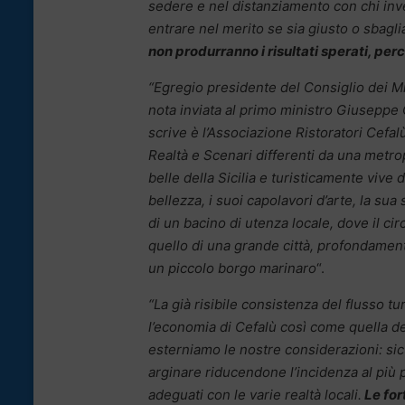
sedere e nel distanziamento con chi inv
entrare nel merito se sia giusto o sbagli
non produrranno i risultati sperati, perc
“Egregio presidente del Consiglio dei Min
nota inviata al primo ministro Giuseppe
scrive è l’Associazione Ristoratori Cef
Realtà e Scenari differenti da una metrop
belle della Sicilia e turisticamente vive 
bellezza, i suoi capolavori d’arte, la su
di un bacino di utenza locale, dove il ci
quello di una grande città, profondament
un piccolo borgo marinaro
“.
“La già risibile consistenza del flusso t
l’economia di Cefalù così come quella dell
esterniamo le nostre considerazioni: si
arginare riducendone l’incidenza al più
adeguati con le varie realtà locali.
Le for