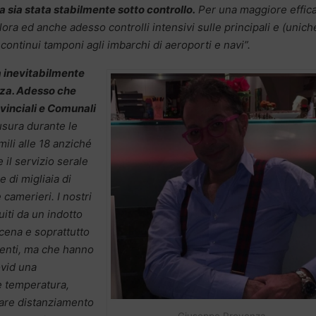
a sia stata stabilmente sotto controllo.
Per una maggiore effica
ra ed anche adesso controlli intensivi sulle principali e (unich
 continui tamponi agli imbarchi di aeroporti e navi”.
 inevitabilmente
za. Adesso che
ovinciali e Comunali
usura durante le
mili alle 18 anziché
e il servizio serale
 di migliaia di
e camerieri. I nostri
ruiti da un indotto
cena e soprattutto
enti, ma che hanno
ovid una
e temperatura,
olare distanziamento