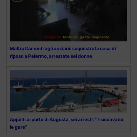
Maltrattamenti agli anziani: sequestrata casa di
riposo a Palermo, arrestate sei donne
Appalti al porto di Augusta, sei arresti: “Truccavano
le gare”