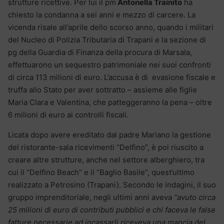
strutture ricettive. Per lui il pm
Antonella Trainito
ha
chiesto la condanna a sei anni e mezzo di carcere. La
vicenda risale all’aprile dello scorso anno, quando i militari
del Nucleo di Polizia Tributaria di Trapani e la sezione di
pg della Guardia di Finanza della procura di Marsala,
effettuarono un sequestro patrimoniale nei suoi confronti
di circa 113 milioni di euro. L’accusa è di evasione fiscale e
truffa allo Stato per aver sottratto – assieme alle figlie
Maria Clara e Valentina, che patteggeranno la pena – oltre
6 milioni di euro ai controlli fiscali.
Licata dopo avere ereditato dal padre Mariano la gestione
del ristorante-sala ricevimenti “Delfino”, è poi riuscito a
creare altre strutture, anche nel settore alberghiero, tra
cui il “Delfino Beach” e il “Baglio Basile”, quest’ultimo
realizzato a Petrosino (Trapani). Secondo le indagini, il suo
gruppo imprenditoriale, negli ultimi anni aveva
“avuto circa
25 milioni di euro di contributi pubblici e chi faceva le false
fatture necessarie ad incassarli riceveva una mancia del