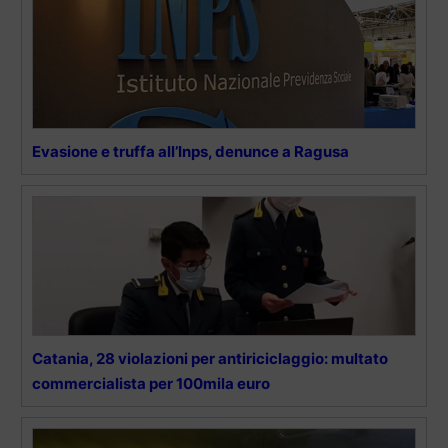
Evasione e truffa all’Inps, denunce a Ragusa
Catania, 28 violazioni per antiriciclaggio: multato
commercialista per 100mila euro