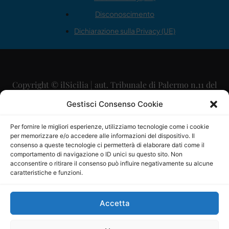
Disconoscimento
Dichiarazione sulla Privacy (UE)
Copyright © ilSicilia | aut. Tribunale di Palermo n.11 del
29/09/2015
Gestisci Consenso Cookie
Editore: Mercurio Comunicazione Soc. Coop. A.R.L.
Per fornire le migliori esperienze, utilizziamo tecnologie come i cookie
per memorizzare e/o accedere alle informazioni del dispositivo. Il
Direttore Editoriale: Maurizio Scaglione
consenso a queste tecnologie ci permetterà di elaborare dati come il
comportamento di navigazione o ID unici su questo sito. Non
Direttore Responsabile: Maria Calabrese
acconsentire o ritirare il consenso può influire negativamente su alcune
caratteristiche e funzioni.
p.zza Sant’Oliva, 9 – 90141 – Palermo – 091335557
P.IVA: 06334930820
Accetta
Mercurio Comunicazione Società Cooperativa a r.l. è
iscritta al Registro degli Operatori di Comunicazione al