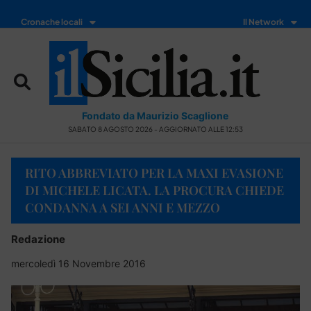
Cronache locali
Il Network
Fondato da Maurizio Scaglione
SABATO 8 AGOSTO 2026 - AGGIORNATO ALLE 12:53
RITO ABBREVIATO PER LA MAXI EVASIONE
DI MICHELE LICATA. LA PROCURA CHIEDE
CONDANNA A SEI ANNI E MEZZO
Redazione
mercoledì 16 Novembre 2016