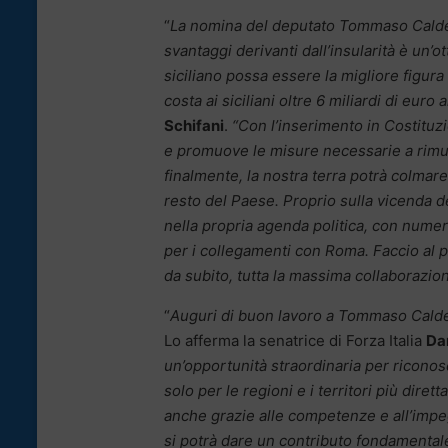
“
La nomina del deputato Tommaso Calder
svantaggi derivanti dall’insularità è un’o
siciliano possa essere la migliore figur
costa ai siciliani oltre 6 miliardi di euro a
Schifani
.
“Con l’inserimento in Costituzi
e promuove le misure necessarie a rimuove
finalmente, la nostra terra potrà colmare
resto del Paese. Proprio sulla vicenda de
nella propria agenda politica, con numeros
per i collegamenti con Roma. Faccio al p
da subito, tutta la massima collaborazion
“
Auguri di buon lavoro a Tommaso Calder
Lo afferma la senatrice di Forza Italia
Dan
un’opportunità straordinaria per riconosc
solo per le regioni e i territori più diret
anche grazie alle competenze e all’imp
si potrà dare un contributo fondamentale a