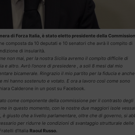
era di Forza Italia, è stato eletto presidente della Commissio
 composta da 10 deputati e 10 senatori che avrà il compito di
ndizione di insularità.
e non mai, per la nostra Sicilia avremo il compito difficile di
ia e altro. Avrò l’onore di presiedere , a soli 8 mesi dal mio
are bicamerale. Ringrazio il mio partito per la fiducia e anche
he mi hanno sostenuto e votato. E ora a lavoro così come sono
hiara Calderone in un post su Facebook.
ato come componente della commissione per il contrasto degli
 come in questo momento, con le nostre due maggiori isole vessa
li, è giusto che a livello parlamentare, oltre che di governo, si ab
essario per ridurre le condizioni di svantaggio strutturale delle
ratelli d’Italia
Raoul Russo.