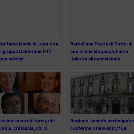
talfamo lascia la Lega e va
Barcellona Pozzo di Gotto: la
l gruppo Calderone (FI):
coalizione si spacca, Forza
cco perchè”
Italia va all’opposizione
ssina: ecco chi torna, chi
Regione, società partecipate:
mbia, chi lascia, chi ci
conferme o new entry? Le