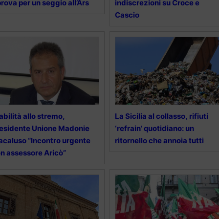
prova per un seggio all’Ars
indiscrezioni su Croce e
Cascio
abilità allo stremo,
La Sicilia al collasso, rifiuti
esidente Unione Madonie
‘refrain’ quotidiano: un
caluso “Incontro urgente
ritornello che annoia tutti
n assessore Aricò”