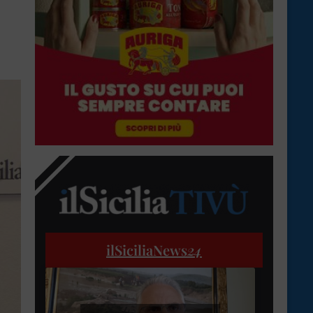
ilSiciliaNews
24