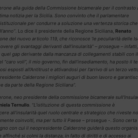
one alla guida della Commissione bicamerale per il contrasto a
ttima notizia per la Sicilia. Sono convinto che il parlamentare
a istituzionale per condurre a soluzione una vertenza storica che
ll’anno”
. Lo dice il presidente della Regione Siciliana,
Renato
one del nuovo articolo 119, che riconosce ‘le peculiarità delle Is
re gli svantaggi derivanti dall’insularità” – prosegue – infatti,
 quel gap derivante dalla mancanza di collegamenti stabili con il
l “caro voli”, il mio governo, fin dall’insediamento, ha posto il t
i esposti all’Antitrust e attivandosi per l’arrivo di un terzo vett
residente Calderone i migliori auguri di buon lavoro e garantisc
e da parte della Regione Siciliana”.
one, neo presidente della commissione bicamerale sull’Insular
iela Ternullo
.
“L’istituzione di questa commissione è
ere all’insularità quel ruolo centrale e strategico che riveste n
tamente coinvolti, ma per tutto il Paese
– prosegue -.
Sono certa 
egno con cui il neopresidente Calderone guiderà questo organi
ffinché si colmi la distanza, in fatto di diritti e di accesso ai