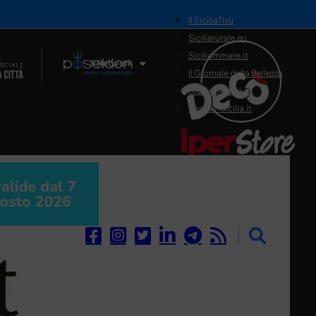
il SiciliaTivù
Siciliarurale.eu
Siciliammare.it
Il Network
Il Giornale della Bellezza
Siciliamedica.it
Sanitainsicilia.it