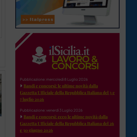
Pubblicazione: mercoledì 8 Luglio 2026
Bandi e concorsi: le ultime novità dalla
Gazzetta Ufficiale della Repubblica Italiana del 3 e
7 luglio 2026
Pubblicazione: venerdì 3 Luglio 2026
Bandi e concorsi: ecco le ultime novità dalla
Gazzetta Ufficiale della Repubblica Italiana del 26
e 30 giugno 2026