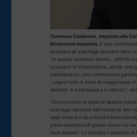
Tommaso Calderone
,
deputato alla Cam
Bicamerale Insularità.
È una commissione
annullare gli svantaggi derivanti dalla co
“
In questo momento storico , difficile com
occuparci di infrastrutture, sanità, energ
insediamento, una commissione parlament
, Lega e tutte le forze di maggioranza c
abituato. A testa bassa e in silenzio”,
dic
“Sono onorato di essermi appena insedi
svantaggi derivanti dall’Insularità. Mai
dagli incendi e da criticità infrastruttura
piena coscienza di quanto lavoro sia nec
isole italiane”
. Lo dichiara il senatore di F