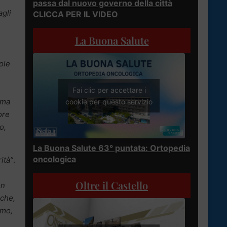
passa dal nuovo governo della città
gli
CLICCA PER IL VIDEO
La Buona Salute
ole
Fai clic per accettare i
ema
cookie per questo servizio
ore
o,
La Buona Salute 63° puntata: Ortopedia
oncologica
ità”
.
Oltre il Castello
on
che,
smo,