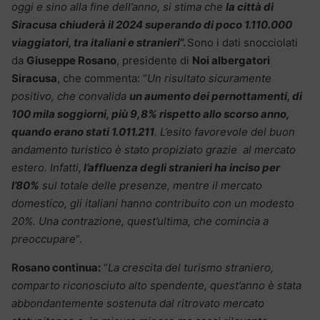
oggi e sino alla fine dell’anno, si stima che
la città di
Siracusa chiuderà il 2024 superando di poco 1.110.000
viaggiatori, tra italiani e stranieri
“.
Sono i dati snocciolati
da
Giuseppe Rosano
, presidente di
Noi albergatori
Siracusa
, che commenta: “
Un risultato sicuramente
positivo, che convalida
un aumento dei pernottamenti, di
100 mila soggiorni, più 9,8% rispetto allo scorso anno,
quando erano stati 1.011.211
. L’esito favorevole del buon
andamento turistico è stato propiziato grazie al mercato
estero. Infatti,
l’affluenza degli stranieri ha inciso per
l’80%
sul totale delle presenze, mentre il mercato
domestico, gli italiani hanno contribuito con un modesto
20%. Una contrazione, quest’ultima, che comincia a
preoccupare
“.
Rosano continua:
“
La crescita del turismo straniero,
comparto riconosciuto alto spendente, quest’anno è stata
abbondantemente sostenuta dal ritrovato mercato