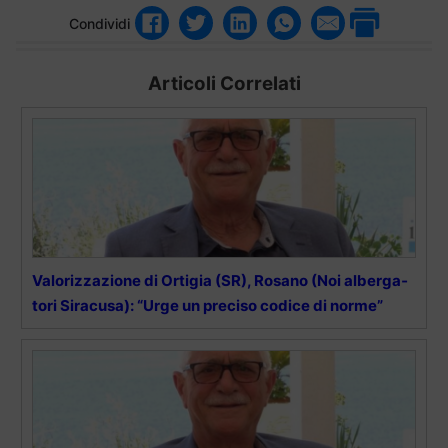
Condividi
Articoli Correlati
Va­lo­riz­za­zio­ne di Or­ti­gia (SR), Ro­sa­no (Noi al­ber­ga­
to­ri Si­ra­cu­sa): “Urge un pre­ci­so co­di­ce di nor­me”