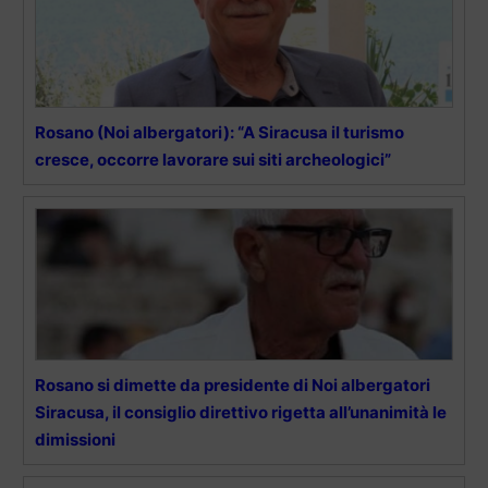
Rosano (Noi albergatori): “A Siracusa il turismo
cresce, occorre lavorare sui siti archeologici”
Rosano si dimette da presidente di Noi albergatori
Siracusa, il consiglio direttivo rigetta all’unanimità le
dimissioni