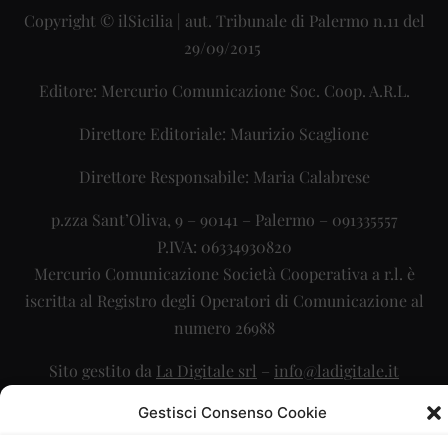
Copyright © ilSicilia | aut. Tribunale di Palermo n.11 del
29/09/2015
Editore: Mercurio Comunicazione Soc. Coop. A.R.L.
Direttore Editoriale: Maurizio Scaglione
Direttore Responsabile: Maria Calabrese
p.zza Sant’Oliva, 9 – 90141 – Palermo – 091335557
P.IVA: 06334930820
Mercurio Comunicazione Società Cooperativa a r.l. è
iscritta al Registro degli Operatori di Comunicazione al
numero 26988
Sito gestito da
La Digitale srl
–
info@ladigitale.it
Gestisci Consenso Cookie