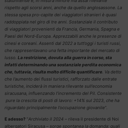
statunitense e, in misura minore ma assai rilevante
rispetto agli scorsi anni, anche da quello anglosassone. La
stessa spesa pro-capite dei viaggiatori stranieri è quasi
raddoppiata nel giro di tre anni. Sostanziale il contributo
di viaggiatori provenienti da Francia, Germania, Spagna e
Paesi del Nord-Europa. Apprezzabili anche le presenze di
cinesi e coreani. Assenti dal 2022 a tutt’oggi i turisti russi,
che rappresentavano una fetta importante del mercato di
lusso.
La restrizione, dovuta alla guerra in corso, sta
infatti determinando una sostanziale perdita economica
che, tuttavia, risulta molto difficile quantificare
. Va detto
che l’aumento dei flussi turistici, rafforzato dalle entrate
turistiche, inciderà in maniera rilevante sull’economia
siracusana, influenzando l’incremento del Pil. Consistente
pure la crescita di posti di lavoro: +14% sul 2023, che ha
riguardato principalmente l’occupazione giovanile
“.
E adesso?
“
Archiviato il 2024
– rileva il presidente di Noi
albergatori Siracusa –
sorge spontanea la domanda: quali