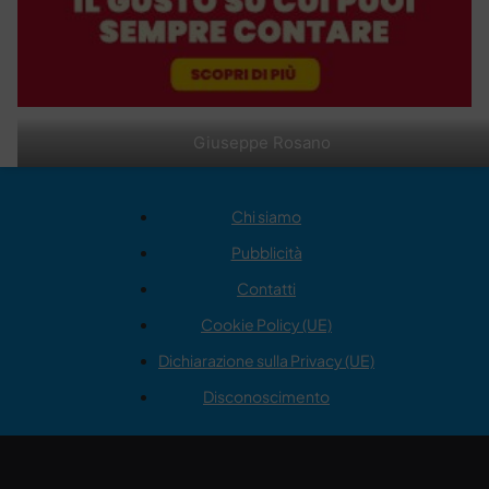
Giuseppe Rosano
Chi siamo
Pubblicità
Contatti
Cookie Policy (UE)
Dichiarazione sulla Privacy (UE)
Disconoscimento