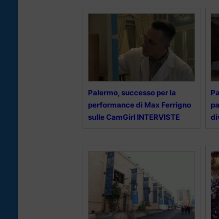
Palermo, successo per la
Pa
performance di Max Ferrigno
pa
sulle CamGirl INTERVISTE
di