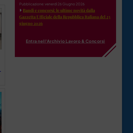
Pubblicazione: venerdì 26 Giugno 2026
Bandi e concorsi: le ultime novità dalla
Gazzetta Ufficiale della Repubblica Italiana del 23
giugno 2026
Entra nell'Archivio Lavoro & Concorsi
-