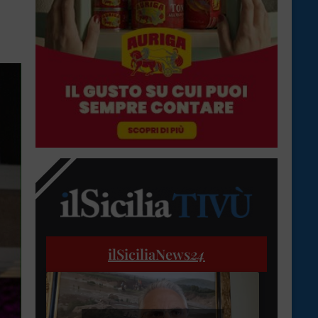
ilSiciliaNews
24