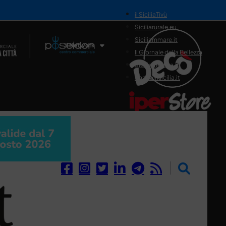
il SiciliaTivù
Siciliarurale.eu
Siciliammare.it
Il Network
Il Giornale della Bellezza
Siciliamedica.it
Sanitainsicilia.it