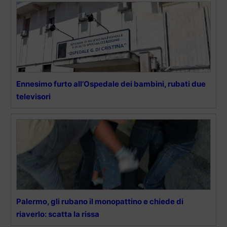
Ennesimo furto all’Ospedale dei bambini, rubati due
televisori
Palermo, gli rubano il monopattino e chiede di
riaverlo: scatta la rissa