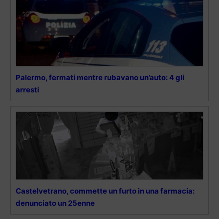
Palermo, fermati mentre rubavano un’auto: 4 gli
arresti
Castelvetrano, commette un furto in una farmacia:
denunciato un 25enne