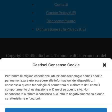
Contatti
Cookie Policy (UE)
Disconoscimento
Dichiarazione sulla Privacy (UE)
Copyright © ilSicilia | aut. Tribunale di Palermo n.11 del
29/09/2015
Gestisci Consenso Cookie
Editore: Mercurio Comunicazione Soc. Coop. A.R.L.
Per fornire le migliori esperienze, utilizziamo tecnologie come i cookie
per memorizzare e/o accedere alle informazioni del dispositivo. Il
Direttore Editoriale: Maurizio Scaglione
consenso a queste tecnologie ci permetterà di elaborare dati come il
comportamento di navigazione o ID unici su questo sito. Non
Direttore Responsabile: Maria Calabrese
acconsentire o ritirare il consenso può influire negativamente su alcune
caratteristiche e funzioni.
p.zza Sant’Oliva, 9 – 90141 – Palermo – 091335557
P.IVA: 06334930820