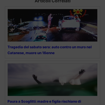
Articoli Correlati
Tragedia del sabato sera: auto contro un muro nel
Catanese, muore un 16enne
Paura a Scoglitti: madre e figlia rischiano di