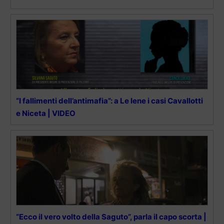
“I fallimenti dell’antimafia”: a Le Iene i casi Cavallotti
e Niceta | VIDEO
“Ecco il vero volto della Saguto”, parla il capo scorta |