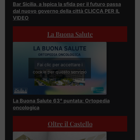
Bar Sicilia, a Ispica la sfida per il futuro passa
dal nuovo governo della città CLICCA PER IL
VIDEO
La Buona Salute
Fai clic per accettare i
cookie per questo servizio
La Buona Salute 63° puntata: Ortopedia
oncologica
Oltre il Castello