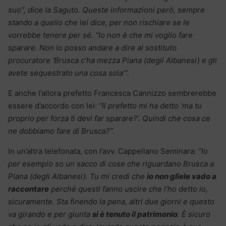
suo”, dice la Saguto. Queste informazioni però, sempre
stando a quello che lei dice, per non rischiare se le
vorrebbe tenere per sé. “Io non è che mi voglio fare
sparare. Non lo posso andare a dire al sostituto
procuratore ‘Brusca c’ha mezza Piana (degli Albanesi) e gli
avete sequestrato una cosa sola’”.
E anche l’allora prefetto Francesca Cannizzo sembrerebbe
essere d’accordo con lei:
“Il prefetto mi ha detto ‘ma tu
proprio per forza ti devi far sparare?’. Quindi che cosa ce
ne dobbiamo fare di Brusca?”.
In un’altra telefonata, con l’avv. Cappellano Seminara:
“Io
per esempio so un sacco di cose che riguardano Brusca a
Piana (degli Albanesi). Tu mi credi che
io non gliele vado a
raccontare
perché questi fanno uscire che l’ho detto io,
sicuramente. Sta finendo la pena, altri due giorni e questo
va girando e per giunta
si è tenuto il patrimonio
. È sicuro