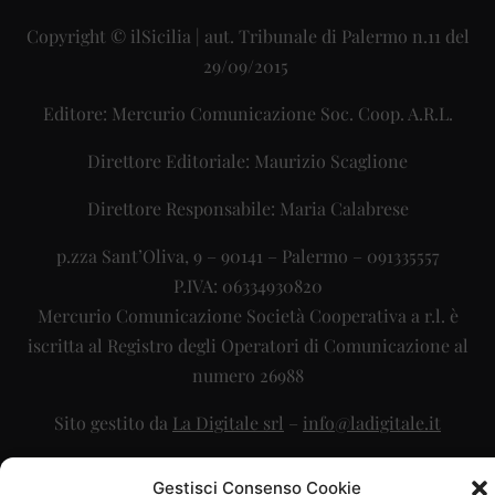
Copyright © ilSicilia | aut. Tribunale di Palermo n.11 del
29/09/2015
Editore: Mercurio Comunicazione Soc. Coop. A.R.L.
Direttore Editoriale: Maurizio Scaglione
Direttore Responsabile: Maria Calabrese
p.zza Sant’Oliva, 9 – 90141 – Palermo – 091335557
P.IVA: 06334930820
Mercurio Comunicazione Società Cooperativa a r.l. è
iscritta al Registro degli Operatori di Comunicazione al
numero 26988
Sito gestito da
La Digitale srl
–
info@ladigitale.it
Gestisci Consenso Cookie