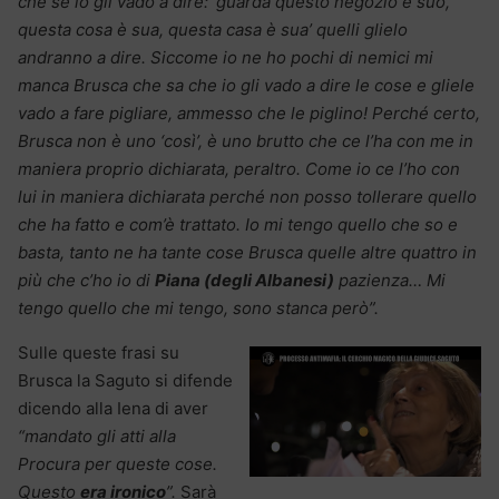
che se io gli vado a dire: ‘guarda questo negozio è suo,
questa cosa è sua, questa casa è sua’ quelli glielo
andranno a dire. Siccome io ne ho pochi di nemici mi
manca Brusca che sa che io gli vado a dire le cose e gliele
vado a fare pigliare, ammesso che le piglino! Perché certo,
Brusca non è uno ‘così’, è uno brutto che ce l’ha con me in
maniera proprio dichiarata, peraltro. Come io ce l’ho con
lui in maniera dichiarata perché non posso tollerare quello
che ha fatto e com’è trattato. Io mi tengo quello che so e
basta, tanto ne ha tante cose Brusca quelle altre quattro in
più che c’ho io di
Piana (degli Albanesi)
pazienza… Mi
tengo quello che mi tengo, sono stanca però”.
Sulle queste frasi su
Brusca la Saguto si difende
dicendo alla Iena di aver
“mandato gli atti alla
Procura per queste cose.
Questo
era ironico
”.
Sarà