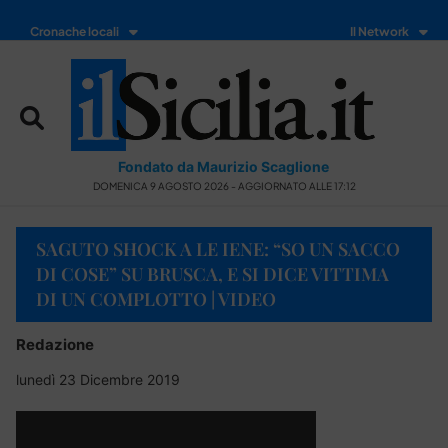
Cronache locali
Il Network
Fondato da Maurizio Scaglione
DOMENICA 9 AGOSTO 2026 - AGGIORNATO ALLE 17:12
SAGUTO SHOCK A LE IENE: “SO UN SACCO
DI COSE” SU BRUSCA, E SI DICE VITTIMA
DI UN COMPLOTTO | VIDEO
Redazione
lunedì 23 Dicembre 2019