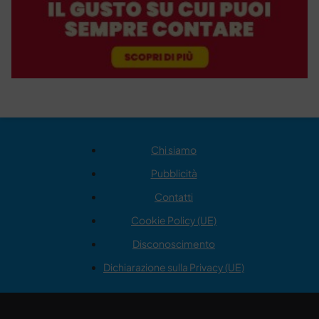
Chi siamo
Pubblicità
Contatti
Cookie Policy (UE)
Disconoscimento
Dichiarazione sulla Privacy (UE)