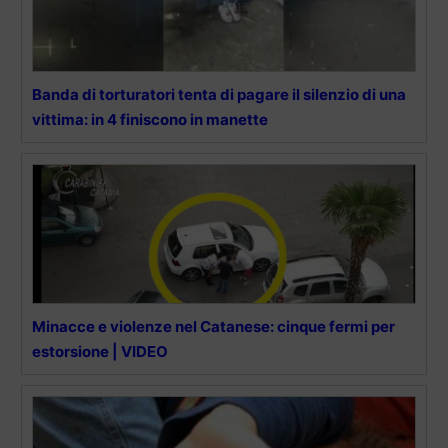
Banda di torturatori tenta di pagare il silenzio di una
vittima: in 4 finiscono in manette
Minacce e violenze nel Catanese: cinque fermi per
estorsione | VIDEO