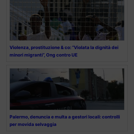
Violenza, prostituzione & co: “Violata la dignità dei
minori migranti”, Ong contro UE
Palermo, denuncia e multa a gestori locali: controlli
per movida selvaggia