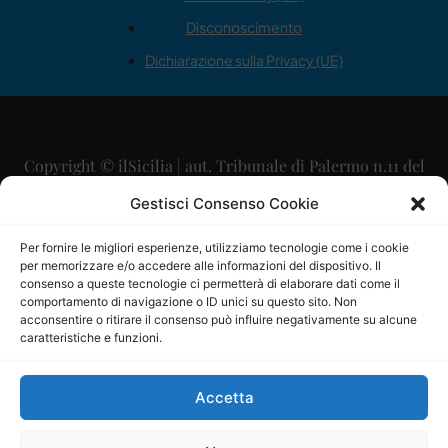
Disconoscimento
Dichiarazione sulla Privacy (UE)
Copyright © ilSicilia | aut. Tribunale di Palermo n.11 del
29/09/2015
Gestisci Consenso Cookie
Editore: Mercurio Comunicazione Soc. Coop. A.R.L.
Per fornire le migliori esperienze, utilizziamo tecnologie come i cookie
per memorizzare e/o accedere alle informazioni del dispositivo. Il
Direttore Editoriale: Maurizio Scaglione
consenso a queste tecnologie ci permetterà di elaborare dati come il
comportamento di navigazione o ID unici su questo sito. Non
Direttore Responsabile: Maria Calabrese
acconsentire o ritirare il consenso può influire negativamente su alcune
caratteristiche e funzioni.
p.zza Sant’Oliva, 9 – 90141 – Palermo – 091335557
P.IVA: 06334930820
Accetta
Mercurio Comunicazione Società Cooperativa a r.l. è
iscritta al Registro degli Operatori di Comunicazione al