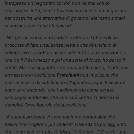
intrapreso un negoziato col Pd, non ho mai voluto
distruggere il Pd, con Letta abbiamo iniziato un negoziato
per costruire una alternativa di governo. Ma mano a mani
si univano pezzi che stonavano
“.
“
Nei giorni scorsi sono andato da Enrico Letta e gli ho
proposto di fare un’alleanza netta e che rinunciavo ai
collegi, avrei accettato anche solo il 10%. La sensazione è
che c’è il Pd in mezzo e poi una serie di forze, ho perso il
conto. Ma
– ha aggiunto –
c’era un punto chiaro, il fatto che
entrassero in coalizione
Fratoianni
non implicava che
esprimessero da subito il no all’agenda Draghi. Invece c’è
stato un crescendo, che ha dimostrato come sarà la
campagna elettorale, che non sarà contro la destra ma
demolirà l’area liberale della coalizione
“.
“
A questa proposta si sono aggiunte personalità che
italiani non vogliono più vedere
“. Calenda ha poi aggiunto
che “
è arrivato di tutto, Di Maio, Di Stefano…
” Ora c’è “
una