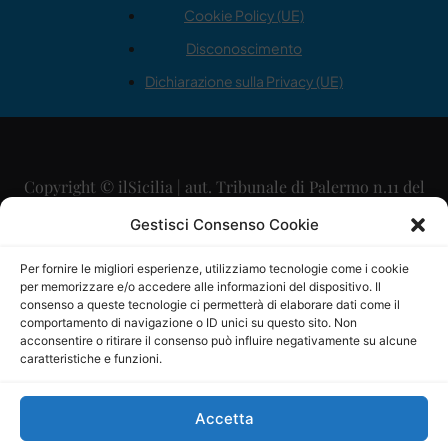
Cookie Policy (UE)
Disconoscimento
Dichiarazione sulla Privacy (UE)
Copyright © ilSicilia | aut. Tribunale di Palermo n.11 del
29/09/2015
Gestisci Consenso Cookie
Editore: Mercurio Comunicazione Soc. Coop. A.R.L.
Per fornire le migliori esperienze, utilizziamo tecnologie come i cookie
per memorizzare e/o accedere alle informazioni del dispositivo. Il
Direttore Editoriale: Maurizio Scaglione
consenso a queste tecnologie ci permetterà di elaborare dati come il
comportamento di navigazione o ID unici su questo sito. Non
Direttore Responsabile: Maria Calabrese
acconsentire o ritirare il consenso può influire negativamente su alcune
caratteristiche e funzioni.
p.zza Sant’Oliva, 9 – 90141 – Palermo – 091335557
P.IVA: 06334930820
Accetta
Mercurio Comunicazione Società Cooperativa a r.l. è