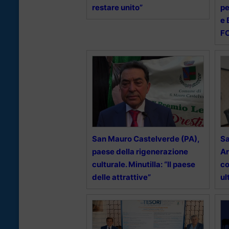
restare unito”
pe
e 
F
San Mauro Castelverde (PA),
Sa
paese della rigenerazione
Ar
culturale. Minutilla: “Il paese
co
delle attrattive”
ul