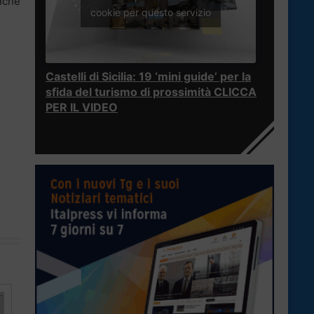
anche
cookie per questo servizio
Castelli di Sicilia: 19 ‘mini guide’ per la
sfida del turismo di prossimità CLICCA
PER IL VIDEO