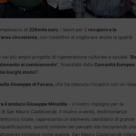
complessivo di
226mila euro
, i lavori per il
recupero e la
l’area circostante
, con l’obiettivo di migliorare anche la qualità
e nel più ampio progetto di rigenerazione culturale e sociale “
Bo
andamento al cambiamento”
, finanziato dalla
Comunità Europea
dei borghi storici”.
aella Giuseppe di Favara
, che ha ottenuto l’incarico con un riba
ra il sindaco Giuseppe Minutilla
–
il nostro impegno per la
i di San Mauro Castelverde. Il mulino a vento, testimonianza
hitettonico locale, rappresenta un elemento identitario di grande
i riqualificazione, questo simbolo del passato sta riscoprendo un
Attraverso iniziative come questa, San Mauro Castelverde inten