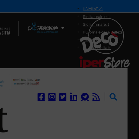
il SiciliaTivù
Siciliarurale.eu
Siciliammare.it
Il Network
Il Giornale della Bellezza
Siciliamedica.it
Sanitainsicilia.it