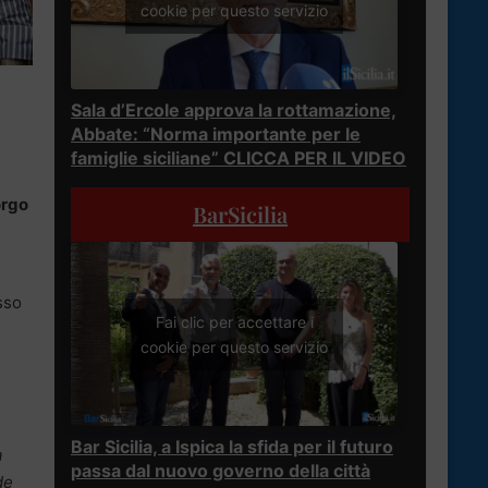
cookie per questo servizio
Sala d’Ercole approva la rottamazione,
Abbate: “Norma importante per le
famiglie siciliane” CLICCA PER IL VIDEO
rgo
BarSicilia
sso
Fai clic per accettare i
cookie per questo servizio
Bar Sicilia, a Ispica la sfida per il futuro
a
passa dal nuovo governo della città
de