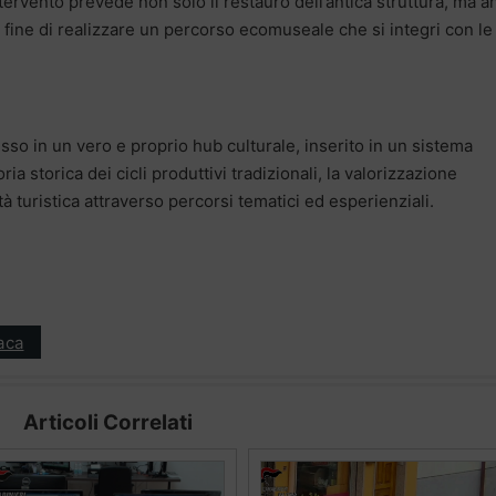
tervento prevede non solo il restauro dell’antica struttura, ma 
al fine di realizzare un percorso ecomuseale che si integri con le
sso in un vero e proprio hub culturale, inserito in un sistema
a storica dei cicli produttivi tradizionali, la valorizzazione
tà turistica attraverso percorsi tematici ed esperienziali.
aca
Articoli Correlati