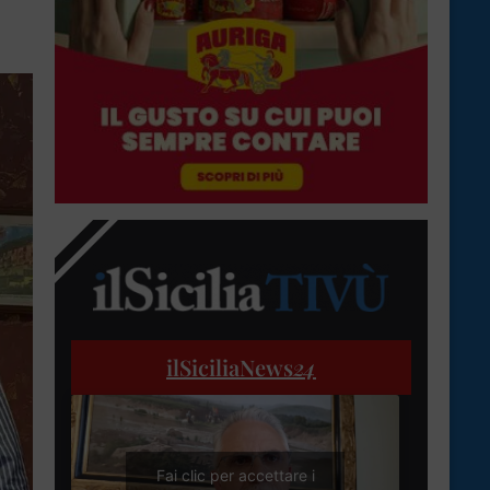
ilSiciliaNews
24
Fai clic per accettare i