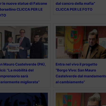
r le nuove statue di Falcone
dal cancro della mafia”
Borsellino CLICCA PER LE
CLICCA PER LE FOTO
OTO
n Mauro Castelverde (PA),
Entra nel vivo il progetto
icò: “La mobilità del
“Borgo Vivo: San Mauro
mprensorio sarà
Castelverde dal mandament
teriormente migliorata”
al cambiamento”