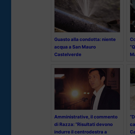
Guasto alla condotta: niente
Co
acqua a San Mauro
“Q
Castelverde
M
Amministrative, il commento
“D
di Razza: “Risultati devono
ca
indurre il centrodestra a
Ca