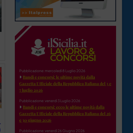
Pubblicazione: mercoledì 8 Luglio 2026
Bandi e concorsi: le ultime novità dalla
Gazzetta Ufficiale della Repubblica Italiana del 3 e
7 luglio 2026
Pubblicazione: venerdì 3 Luglio 2026
Bandi e concorsi: ecco le ultime novità dalla
Gazzetta Ufficiale della Repubblica Italiana del 26
e 30 giugno 2026
.
i
Pubblicazione: venerdì 26 Giugno 2026