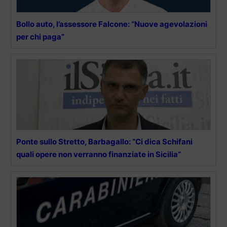
Bollo auto, l’assessore Falcone: “Nuove agevolazioni
per chi paga”
Ponte sullo Stretto, Barbagallo: “Ci dica Schifani
quali opere non verranno finanziate in Sicilia”