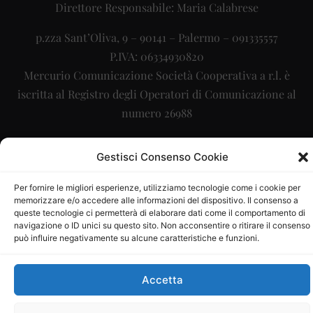
Direttore Responsabile: Maria Calabrese
p.zza Sant’Oliva, 9 – 90141 – Palermo – 091335557
P.IVA: 06334930820
Mercurio Comunicazione Società Cooperativa a r.l. è
iscritta al Registro degli Operatori di Comunicazione al
numero 26988
Sito gestito da
La Digitale srl
–
info@ladigitale.it
Gestisci Consenso Cookie
Per fornire le migliori esperienze, utilizziamo tecnologie come i cookie per
memorizzare e/o accedere alle informazioni del dispositivo. Il consenso a
queste tecnologie ci permetterà di elaborare dati come il comportamento di
navigazione o ID unici su questo sito. Non acconsentire o ritirare il consenso
può influire negativamente su alcune caratteristiche e funzioni.
Accetta