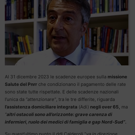
Al 31 dicembre 2023 le scadenze europee sulla
missione
Salute del Pnrr
che condizionano il pagamento delle rate
sono state tutte rispettate. E delle scadenze nazionali
l’unica da
“attenzionare”
, tra le tre differite, riguarda
l’assistenza domiciliare integrata
(Adi)
negli over 65,
ma
“
altri ostacoli sono all’orizzonte: grave carenza di
infermieri, ruolo dei medici di famiglia e gap Nord-Sud”
.
Su quest’ultimo punto il ddl Calderoli “
va in direzione