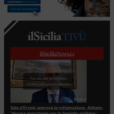
ilSiciliaNews
24
Fai clic per accettare i
cookie per questo servizio
Sala d’Ercole approva la rottamazione, Abbate:
“Norma importante per le famiglie siciliane”