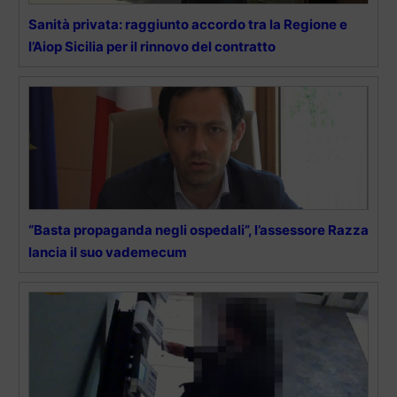
Sanità privata: raggiunto accordo tra la Regione e
l’Aiop Sicilia per il rinnovo del contratto
“Basta propaganda negli ospedali”, l’assessore Razza
lancia il suo vademecum