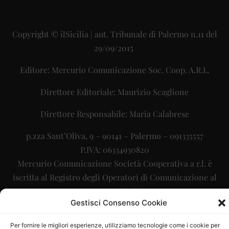
Copyright © ilSicilia | aut. Tribunale di Palermo n.11 del
29/09/2015
Editore: Mercurio Comunicazione Soc. Coop. A.R.L.
Direttore Editoriale: Maurizio Scaglione
Direttore Responsabile: Maria Calabrese
p.zza Sant’Oliva, 9 – 90141 – Palermo – 091335557
P.IVA: 06334930820
Mercurio Comunicazione Società Cooperativa a r.l. è
iscritta al Registro degli Operatori di Comunicazione al
numero 26988
Gestisci Consenso Cookie
Sito gestito da
La Digitale srl
–
info@ladigitale.it
Per fornire le migliori esperienze, utilizziamo tecnologie come i cookie per