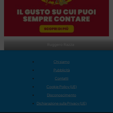
Ruggero Razza
Chi siamo
Pubblicità
Contatti
Cookie Policy (UE)
Disconoscimento
Dichiarazione sulla Privacy (UE)