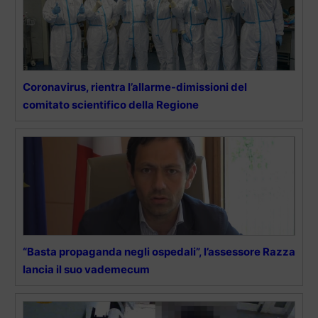
Coronavirus, rientra l’allarme-dimissioni del
comitato scientifico della Regione
“Basta propaganda negli ospedali”, l’assessore Razza
lancia il suo vademecum