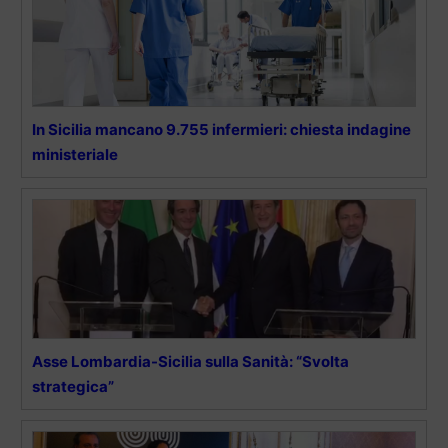
In Sicilia mancano 9.755 infermieri: chiesta indagine
ministeriale
Asse Lombardia-Sicilia sulla Sanità: “Svolta
strategica”