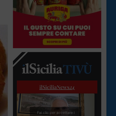
ilSiciliaNews
24
Fai clic per accettare i