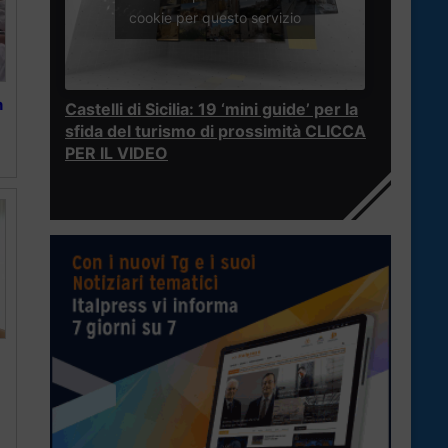
cookie per questo servizio
n
Castelli di Sicilia: 19 ‘mini guide’ per la
sfida del turismo di prossimità CLICCA
PER IL VIDEO