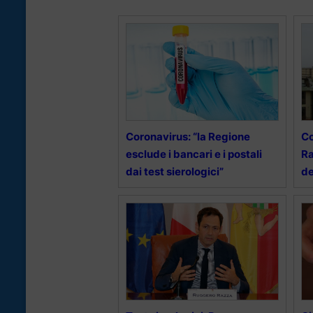
Coronavirus: “la Regione
Co
esclude i bancari e i postali
Ra
dai test sierologici”
de