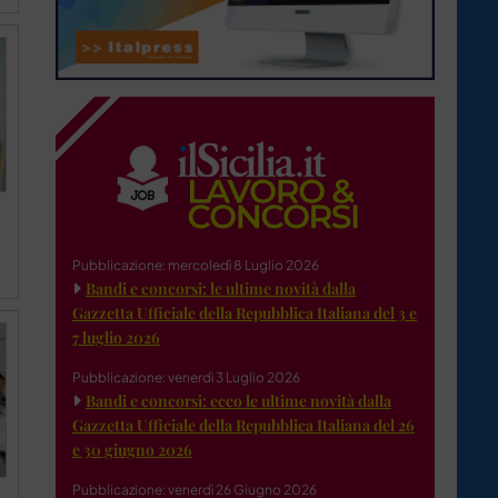
Pubblicazione: mercoledì 8 Luglio 2026
Bandi e concorsi: le ultime novità dalla
Gazzetta Ufficiale della Repubblica Italiana del 3 e
7 luglio 2026
Pubblicazione: venerdì 3 Luglio 2026
Bandi e concorsi: ecco le ultime novità dalla
Gazzetta Ufficiale della Repubblica Italiana del 26
e 30 giugno 2026
Pubblicazione: venerdì 26 Giugno 2026