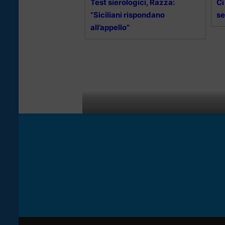
Test sierologici, Razza:
Ci
“Siciliani rispondano
se
all’appello”