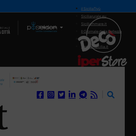
il SiciliaTivù
Siciliarurale.eu
Siciliammare.it
Il Network
Il Giornale della Bellezza
Siciliamedica.it
Sanitainsicilia.it