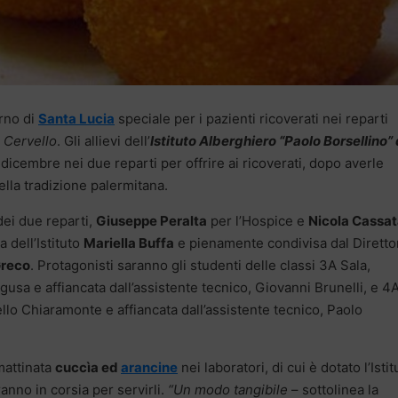
rno di
Santa Lucia
speciale per i pazienti ricoverati nei reparti
e Cervello
. Gli allievi dell’
Istituto Alberghiero “Paolo Borsellino” 
icembre nei due reparti per offrire ai ricoverati, dopo averle
ella tradizione palermitana.
dei due reparti,
Giuseppe Peralta
per l’Hospice e
Nicola Cassa
a dell’Istituto
Mariella Buffa
e pienamente condivisa dal Diretto
Greco
. Protagonisti saranno gli studenti delle classi 3A Sala,
usa e affiancata dall’assistente tecnico, Giovanni Brunelli, e 4
lo Chiaramonte e affiancata dall’assistente tecnico, Paolo
mattinata
cuccìa ed
arancine
nei laboratori, di cui è dotato l’Istit
eranno in corsia per servirli.
“Un modo tangibile
– sottolinea la