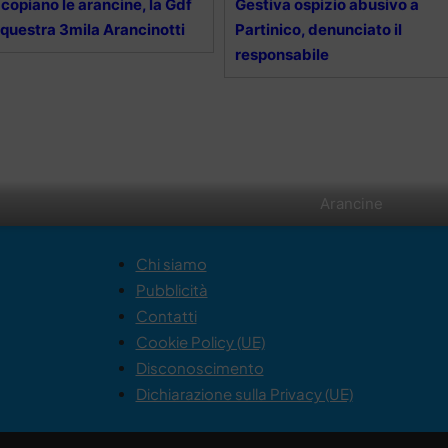
 copiano le arancine, la Gdf
Gestiva ospizio abusivo a
questra 3mila Arancinotti
Partinico, denunciato il
responsabile
Arancine
Chi siamo
Pubblicità
Contatti
Cookie Policy (UE)
Disconoscimento
Dichiarazione sulla Privacy (UE)