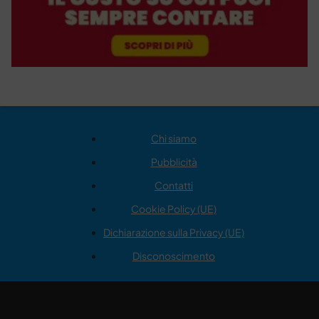
Chi siamo
Pubblicità
Contatti
Cookie Policy (UE)
Dichiarazione sulla Privacy (UE)
Disconoscimento