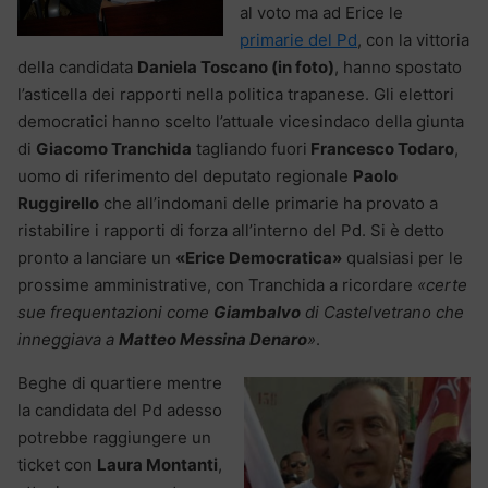
al voto ma ad Erice le
primarie del Pd
, con la vittoria
della candidata
Daniela Toscano (in foto)
, hanno spostato
l’asticella dei rapporti nella politica trapanese. Gli elettori
democratici hanno scelto l’attuale vicesindaco della giunta
di
Giacomo Tranchida
tagliando fuori
Francesco Todaro
,
uomo di riferimento del deputato regionale
Paolo
Ruggirello
che all’indomani delle primarie ha provato a
ristabilire i rapporti di forza all’interno del Pd. Si è detto
pronto a lanciare un
«Erice Democratica»
qualsiasi per le
prossime amministrative, con Tranchida a ricordare
«certe
sue frequentazioni come
Giambalvo
di Castelvetrano che
inneggiava a
Matteo Messina Denaro
»
.
Beghe di quartiere mentre
la candidata del Pd adesso
potrebbe raggiungere un
ticket con
Laura Montanti
,