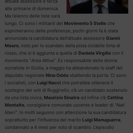
attuale assessore e terza
alle primarie di domenica.
Ma l’elenco delle liste sarà
lungo. Ci sono i militanti del
Movimento 5 Stelle
che
esprimeranno delle preferenze, pochi giorni fa è stata
annunciata la candidatura dell’attuale assessore
Gianni
Mauro
, noto per lo scandalo della pista ciclabile tinta di
rosso, che si è aggiunta a quella di
Daniela Virgilio
con il
movimento “
Area Attiva”
. Ex responsabile delle donne
socialiste in Sicilia, a maggio ha abbandonato lo staff del
deputato regionale
Nino Oddo
sbattendo la porta. Ci sono
i socialisti, con
Luigi Nacci
che potrebbe ottenere il
sostegno dei voti di Ruggirello, c’è un candidato sostenuto
da una lista civica,
Maurizio Sinatra
ed infine c’è
Cettina
Montalto
, consigliere comunale uscente e leader di
“Nati
liberi”
. In molti seguono con attenzione la sua candidatura
soprattutto per l’influenza del marito
Luigi Manuguerra
,
condannato a 4 mesi per voto di scambio. L’episodio