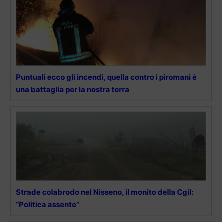
Puntuali ecco gli incendi, quella contro i piromani è
una battaglia per la nostra terra
Strade colabrodo nel Nisseno, il monito della Cgil:
“Politica assente”