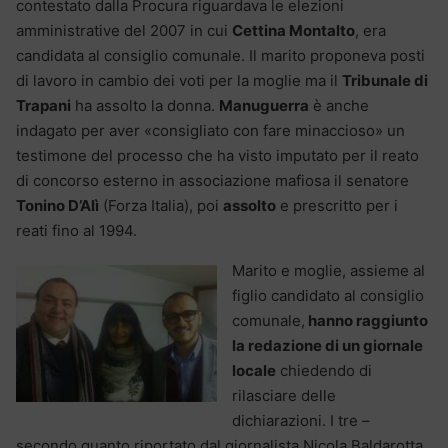
contestato dalla Procura riguardava le elezioni
amministrative del 2007 in cui
Cettina Montalto
, era
candidata al consiglio comunale. Il marito proponeva posti
di lavoro in cambio dei voti per la moglie ma il
Tribunale di
Trapani
ha assolto la donna.
Manuguerra
è anche
indagato per aver «consigliato con fare minaccioso» un
testimone del processo che ha visto imputato per il reato
di concorso esterno in associazione mafiosa il senatore
Tonino D’Alì
(Forza Italia), poi
assolto
e prescritto per i
reati fino al 1994.
Marito e moglie, assieme al
figlio candidato al consiglio
comunale,
hanno raggiunto
la redazione di un giornale
locale
chiedendo di
rilasciare delle
dichiarazioni. I tre –
secondo quanto riportato dal giornalista Nicola Baldarotta