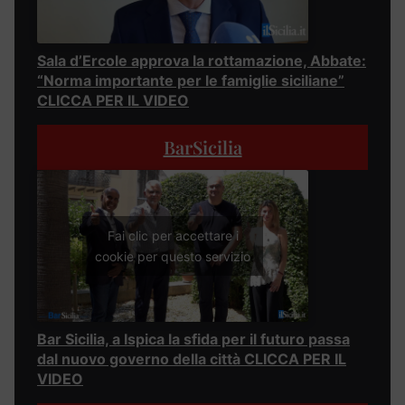
Sala d’Ercole approva la rottamazione, Abbate:
“Norma importante per le famiglie siciliane”
CLICCA PER IL VIDEO
BarSicilia
Fai clic per accettare i
cookie per questo servizio
Bar Sicilia, a Ispica la sfida per il futuro passa
dal nuovo governo della città CLICCA PER IL
VIDEO