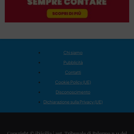
Chi siamo
Pubblicità
Contatti
Cookie Policy (UE)
Disconoscimento
Dichiarazione sulla Privacy (UE)
Copyright © ilSicilia | aut. Tribunale di Palermo n.11 del