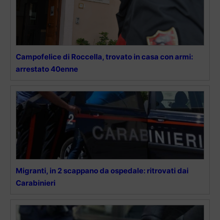
Campofelice di Roccella, trovato in casa con armi:
arrestato 40enne
Migranti, in 2 scappano da ospedale: ritrovati dai
Carabinieri