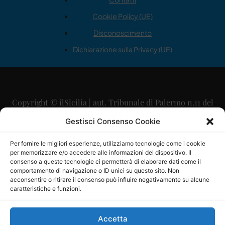
Cookie Policy (UE)
Disconoscimento
Dichiarazione sulla Privacy (UE)
Copyright © ilSicilia | aut. Tribunale di Palermo n.11 del
29/09/2015
Gestisci Consenso Cookie
Editore: Mercurio Comunicazione Soc. Coop. A.R.L.
Per fornire le migliori esperienze, utilizziamo tecnologie come i cookie
per memorizzare e/o accedere alle informazioni del dispositivo. Il
Direttore Editoriale: Maurizio Scaglione
consenso a queste tecnologie ci permetterà di elaborare dati come il
comportamento di navigazione o ID unici su questo sito. Non
Direttore Responsabile: Maria Calabrese
acconsentire o ritirare il consenso può influire negativamente su alcune
caratteristiche e funzioni.
p.zza Sant’Oliva, 9 – 90141 – Palermo – 091335557
P.IVA: 06334930820
Accetta