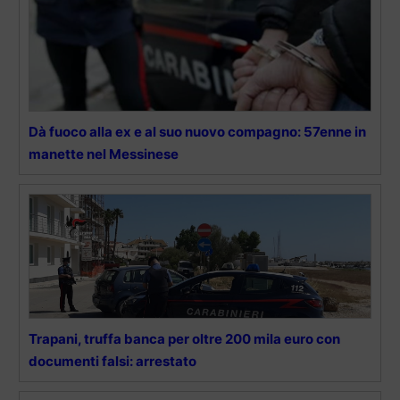
Dà fuoco alla ex e al suo nuovo compagno: 57enne in
manette nel Messinese
Trapani, truffa banca per oltre 200 mila euro con
documenti falsi: arrestato