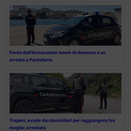
Ponte dell’Immacolata: boom di denunce e un
arresto a Pantelleria
Trapani, evade dai domiciliari per raggiungere l’ex
moglie: arrestato