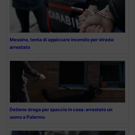
Messina, tenta di appiccare incendio per strada:
arrestato
Detiene droga per spaccio in casa: arrestato un
uomo a Palermo