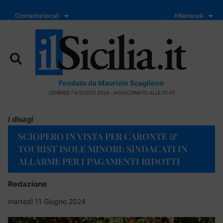
Cronache locali
Il Network
Fondato da Maurizio Scaglione
VENERDÌ 7 AGOSTO 2026 - AGGIORNATO ALLE 10:43
I disagi
SCIOPERO IN VISTA PER CARONTE &
TOURIST ISOLE MINORI: SINDACATI IN
ALLARME PER I PAGAMENTI RIDOTTI
Redazione
martedì 11 Giugno 2024