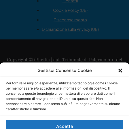
Contatti
Cookie Policy (UE)
Disconoscimento
Dichiarazione sulla Privacy (UE)
Copyright © ilSicilia | aut. Tribunale di Palermo n.11 del
29/09/2015
Gestisci Consenso Cookie
Editore: Mercurio Comunicazione Soc. Coop. A.R.L.
Per fornire le migliori esperienze, utilizziamo tecnologie come i cookie
per memorizzare e/o accedere alle informazioni del dispositivo. Il
Direttore Editoriale: Maurizio Scaglione
consenso a queste tecnologie ci permetterà di elaborare dati come il
comportamento di navigazione o ID unici su questo sito. Non
Direttore Responsabile: Maria Calabrese
acconsentire o ritirare il consenso può influire negativamente su alcune
caratteristiche e funzioni.
p.zza Sant’Oliva, 9 – 90141 – Palermo – 091335557
P.IVA: 06334930820
Accetta