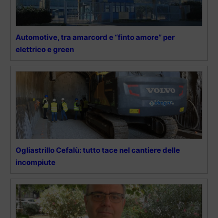
Automotive, tra amarcord e “finto amore” per
elettrico e green
Ogliastrillo Cefalù: tutto tace nel cantiere delle
incompiute