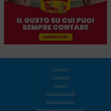
Chi siamo
Pubblicità
Contatti
Cookie Policy (UE)
Disconoscimento
Dichiarazione sulla Privacy (UE)