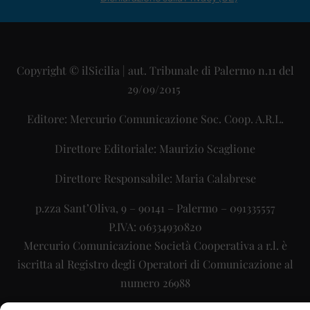
Copyright © ilSicilia | aut. Tribunale di Palermo n.11 del
29/09/2015
Editore: Mercurio Comunicazione Soc. Coop. A.R.L.
Direttore Editoriale: Maurizio Scaglione
Direttore Responsabile: Maria Calabrese
p.zza Sant’Oliva, 9 – 90141 – Palermo – 091335557
P.IVA: 06334930820
Mercurio Comunicazione Società Cooperativa a r.l. è
iscritta al Registro degli Operatori di Comunicazione al
numero 26988