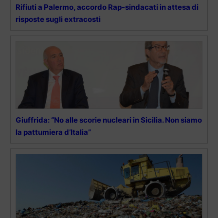
Rifiuti a Palermo, accordo Rap-sindacati in attesa di
risposte sugli extracosti
Giuffrida: “No alle scorie nucleari in Sicilia. Non siamo
la pattumiera d’Italia”